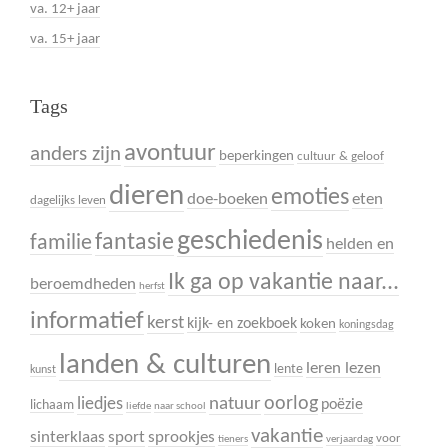
va. 12+ jaar
va. 15+ jaar
Tags
avontuur
anders zijn
beperkingen
cultuur & geloof
dieren
emoties
doe-boeken
eten
dagelijks leven
geschiedenis
fantasie
familie
helden en
Ik ga op vakantie naar...
beroemdheden
herfst
informatief
kerst
kijk- en zoekboek
koken
koningsdag
landen & culturen
leren lezen
lente
kunst
oorlog
liedjes
natuur
poëzie
lichaam
liefde
naar school
vakantie
sinterklaas
sport
sprookjes
voor
tieners
verjaardag