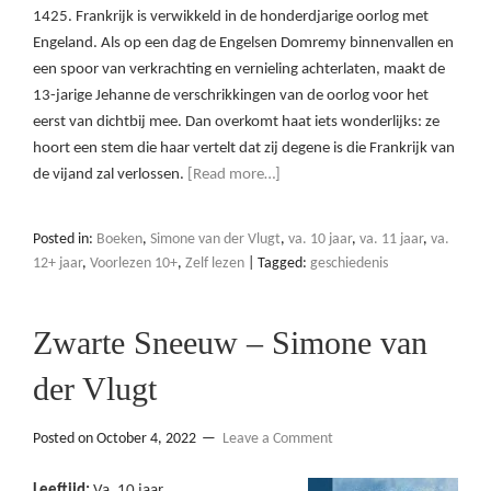
1425. Frankrijk is verwikkeld in de honderdjarige oorlog met
Engeland. Als op een dag de Engelsen Domremy binnenvallen en
een spoor van verkrachting en vernieling achterlaten, maakt de
13-jarige Jehanne de verschrikkingen van de oorlog voor het
eerst van dichtbij mee. Dan overkomt haat iets wonderlijks: ze
hoort een stem die haar vertelt dat zij degene is die Frankrijk van
de vijand zal verlossen.
[Read more…]
Posted in:
Boeken
,
Simone van der Vlugt
,
va. 10 jaar
,
va. 11 jaar
,
va.
12+ jaar
,
Voorlezen 10+
,
Zelf lezen
|
Tagged:
geschiedenis
Zwarte Sneeuw – Simone van
der Vlugt
Posted on
October 4, 2022
Leave a Comment
Leeftijd:
Va. 10 jaar