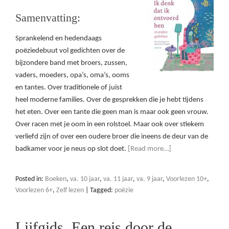
Samenvatting:
Sprankelend en hedendaags
poëziedebuut vol gedichten over de
bijzondere band met broers, zussen,
vaders, moeders, opa’s, oma’s, ooms
en tantes. Over traditionele of juist
heel moderne families. Over de gesprekken die je hebt tijdens
het eten. Over een tante die geen man is maar ook geen vrouw.
Over racen met je oom in een rolstoel. Maar ook over stiekem
verliefd zijn of over een oudere broer die ineens de deur van de
badkamer voor je neus op slot doet.
[Read more…]
Posted in:
Boeken
,
va. 10 jaar
,
va. 11 jaar
,
va. 9 jaar
,
Voorlezen 10+
,
Voorlezen 6+
,
Zelf lezen
|
Tagged:
poëzie
Lijfgids, Een reis door de