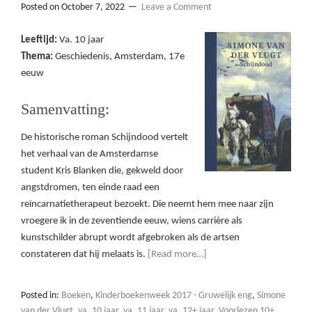
Posted on
October 7, 2022
Leave a Comment
Leeftijd:
Va. 10 jaar
Thema:
Geschiedenis, Amsterdam, 17e
eeuw
Samenvatting:
De historische roman Schijndood vertelt
het verhaal van de Amsterdamse
student Kris Blanken die, gekweld door
angstdromen, ten einde raad een
reïncarnatietherapeut bezoekt. Die neemt hem mee naar zijn
vroegere ik in de zeventiende eeuw, wiens carrière als
kunstschilder abrupt wordt afgebroken als de artsen
constateren dat hij melaats is.
[Read more…]
Posted in:
Boeken
,
Kinderboekenweek 2017 - Gruwelijk eng
,
Simone
van der Vlugt
,
va. 10 jaar
,
va. 11 jaar
,
va. 12+ jaar
,
Voorlezen 10+
,