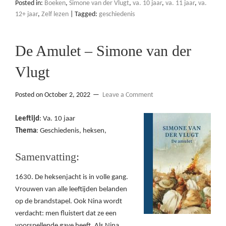
Posted in:
Boeken
,
Simone van der Vlugt
,
va. 10 jaar
,
va. 11 jaar
,
va.
12+ jaar
,
Zelf lezen
|
Tagged:
geschiedenis
De Amulet – Simone van der
Vlugt
Posted on
October 2, 2022
Leave a Comment
Leeftijd
: Va. 10 jaar
Thema
: Geschiedenis, heksen,
Samenvatting:
1630. De heksenjacht is in volle gang.
Vrouwen van alle leeftijden belanden
op de brandstapel. Ook Nina wordt
verdacht: men fluistert dat ze een
voorspellende gave heeft. Als Nina