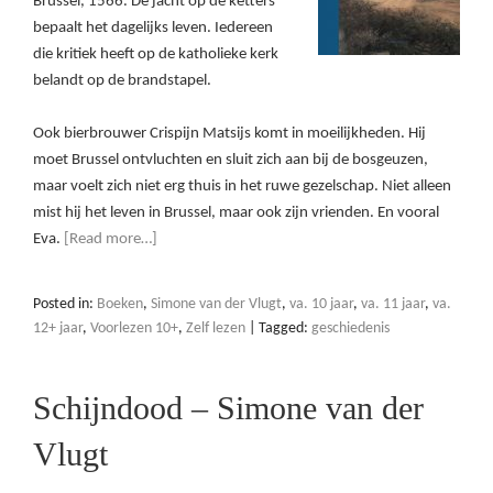
Brussel, 1566. De jacht op de ketters
bepaalt het dagelijks leven. Iedereen
die kritiek heeft op de katholieke kerk
belandt op de brandstapel.
Ook bierbrouwer Crispijn Matsijs komt in moeilijkheden. Hij
moet Brussel ontvluchten en sluit zich aan bij de bosgeuzen,
maar voelt zich niet erg thuis in het ruwe gezelschap. Niet alleen
mist hij het leven in Brussel, maar ook zijn vrienden. En vooral
Eva.
[Read more…]
Posted in:
Boeken
,
Simone van der Vlugt
,
va. 10 jaar
,
va. 11 jaar
,
va.
12+ jaar
,
Voorlezen 10+
,
Zelf lezen
|
Tagged:
geschiedenis
Schijndood – Simone van der
Vlugt