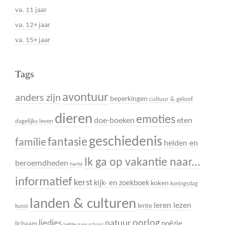
va. 11 jaar
va. 12+ jaar
va. 15+ jaar
Tags
avontuur
anders zijn
beperkingen
cultuur & geloof
dieren
emoties
doe-boeken
eten
dagelijks leven
geschiedenis
fantasie
familie
helden en
Ik ga op vakantie naar...
beroemdheden
herfst
informatief
kerst
kijk- en zoekboek
koken
koningsdag
landen & culturen
leren lezen
lente
kunst
oorlog
liedjes
natuur
poëzie
lichaam
liefde
naar school