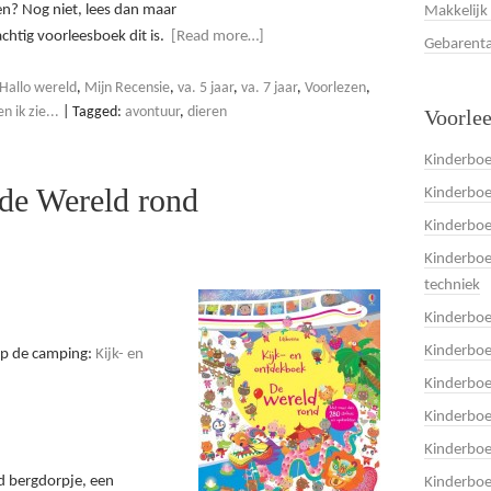
en? Nog niet, lees dan maar
Makkelijk
chtig voorleesboek dit is.
[Read more…]
Gebarenta
Hallo wereld
,
Mijn Recensie
,
va. 5 jaar
,
va. 7 jaar
,
Voorlezen
,
 ik zie...
|
Tagged:
avontuur
,
dieren
Voorle
Kinderboe
 de Wereld rond
Kinderboe
Kinderbo
Kinderboe
techniek
Kinderbo
Kinderboe
op de camping:
Kijk- en
Kinderbo
Kinderbo
Kinderbo
d bergdorpje, een
Kinderboe