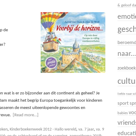
& geloof
da
emoti
gesc
op de
beroem
er?
naar..
zoekboek
cult
 wat is er zo bijzonder aan dit continent als geheel? Je
liefde
naar s
n Dam maakt het begrip Europa toegankelijk voor kinderen
sport
sp
len passeren de meest uiteenlopende gewoontes en
voo
babies
 revue.
[Read more…]
vrien
eken
,
Kinderboekenweek 2012 - Hallo wereld
,
va. 7 jaar
,
va. 9
educati