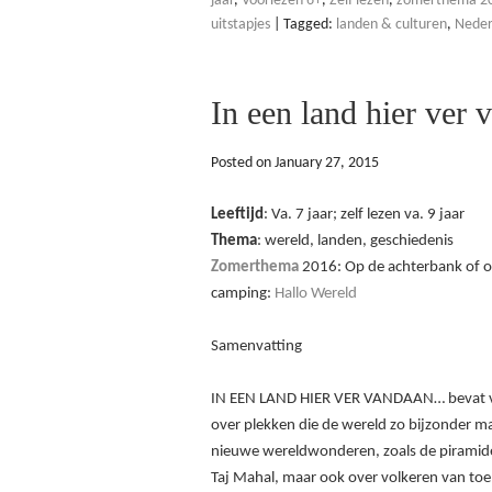
jaar
,
Voorlezen 6+
,
Zelf lezen
,
zomerthema 201
uitstapjes
|
Tagged:
landen & culturen
,
Neder
In een land hier ve
Posted on
January 27, 2015
Leeftijd
: Va. 7 jaar; zelf lezen va. 9 jaar
Thema
: wereld, landen, geschiedenis
Zomerthema
2016: Op de achterbank of 
camping:
Hallo Wereld
Samenvatting
IN EEN LAND HIER VER VANDAAN… bevat vij
over plekken die de wereld zo bijzonder 
nieuwe wereldwonderen, zoals de piramid
Taj Mahal, maar ook over volkeren van toe