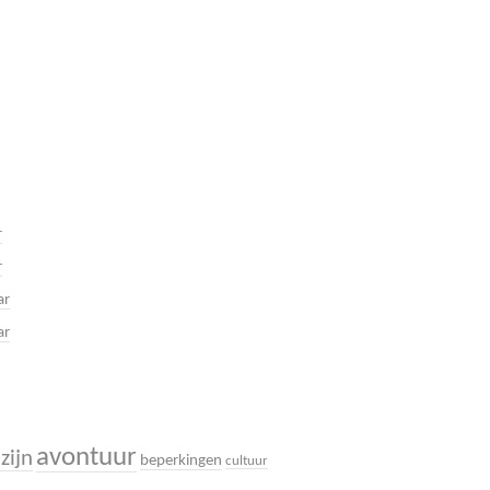
r
r
ar
ar
avontuur
zijn
beperkingen
cultuur