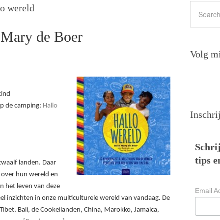
o wereld
 Mary de Boer
Volg mi
kind
op de camping:
Hallo
Inschri
Schrij
tips e
twaalf landen. Daar
 over hun wereld en
in het leven van deze
Email A
eel inzichten in onze multiculturele wereld van vandaag. De
 Tibet, Bali, de Cookeilanden, China, Marokko, Jamaica,