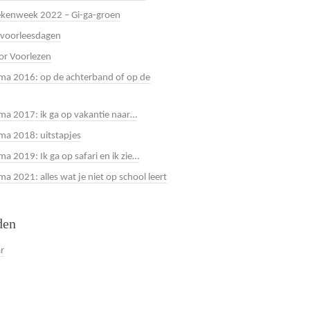
kenweek 2022 – Gi-ga-groen
 voorleesdagen
or Voorlezen
a 2016: op de achterband of op de
a 2017: ik ga op vakantie naar…
a 2018: uitstapjes
a 2019: Ik ga op safari en ik zie…
 2021: alles wat je niet op school leert
den
ar