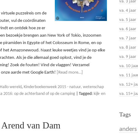
va. 3 jaar
va. 4 jaar
virtuele puzzelreis om de
va. 5 jaar
uter, vul de coördinaten
 vindt en ontdek hoe ze er
va. 6 jaar
d een bezoekje brengen aan New York of Tokio, inzoomen
va. 7 jaar
piramiden in Egypte of het Colosseum in Rome, en op
va. 8 jaar
of het Amazonewoud. Naast leuke weetjes vind je op elke
va. 9 jaar
chten. Als je die allemaal goed oplost, vind je de
ing! Zoek de fouten! Vind de vlaggen! Verzamel
va. 10 jaa
op onze aarde met Google Earth!
[Read more…]
va. 11 jaa
va. 12+ ja
Hallo wereld
,
Kinderboekenweek 2015 - natuur, wetenschap
va. 15+ ja
 2016: op de achterband of op de camping
|
Tagged:
kijk- en
Tags
– Arend van Dam
anders 