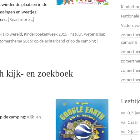
opwindende plaatsen in de
Kinderboe
rassingen en weetjes,
Nationale
kers.
[Read more…]
Vaders vo
Hallo wereld
,
Kinderboekenweek 2015 - natuur, wetenschap
zomerthem
zomerthema 2016: op de achterband of op de camping
|
camping
zomerthem
zomerthem
th kijk- en zoekboek
zomerthem
zomerthema
Leeftij
va. 0,5 ja
op de camping:
Kijk- en
va. 1 jaar
va. 2 jaar