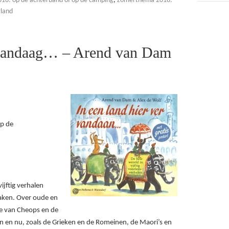
6: op de achterband of op de camping
,
zomerthema 2018:
land
r vandaag… – Arend van Dam
op de
ftig verhalen
maken. Over oude en
e van Cheops en de
n en nu, zoals de Grieken en de Romeinen, de Maori’s en