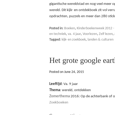
gigantische wereldstad en nog veel meer 
wereld. Dit kijk- en ontdekboek zit vol ver
opdrachten, puzzels en meer dan 280 stic
Posted in:
Boeken
,
Kinderboekenweek 2012 - 
en techniek
,
va. 4 jaar
,
Voorlezen
,
Zelf lezen
,
Tagged:
kijk- en zoekboek
,
landen & culturen
Het grote google ear
Posted on
June 24, 2015
Leeftijd
: Va. 9 jaar
Thema
: wereld, ontdekken
Zomerthema
2016: Op de achterbank of 
Zoekboeken