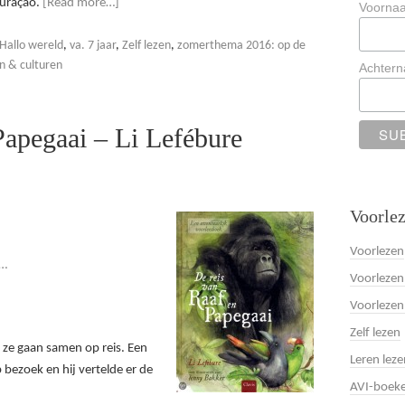
Curaçao.
[Read more…]
Voorna
Hallo wereld
,
va. 7 jaar
,
Zelf lezen
,
zomerthema 2016: op de
n & culturen
Achter
Papegaai – Li Lefébure
Voorlez
Voorlezen
e…
Voorlezen
Voorlezen
Zelf lezen
 ze gaan samen op reis. Een
Leren leze
bezoek en hij vertelde er de
AVI-boek