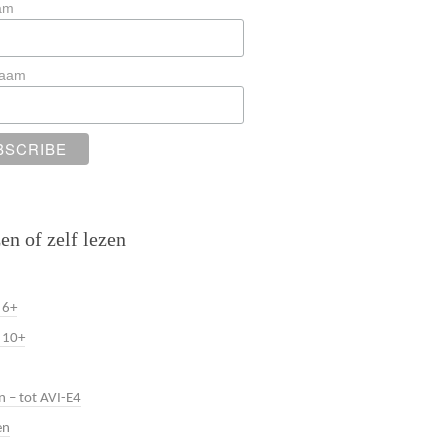
am
naam
en of zelf lezen
 6+
 10+
n – tot AVI-E4
en