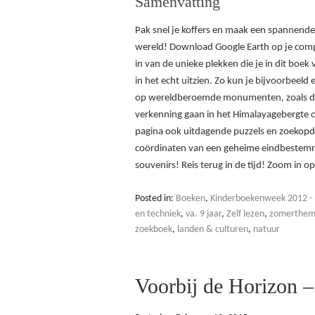
Samenvatting
Pak snel je koffers en maak een spannende 
wereld! Download Google Earth op je comp
in van de unieke plekken die je in dit boek
in het echt uitzien. Zo kun je bijvoorbeel
op wereldberoemde monumenten, zoals de 
verkenning gaan in het Himalayagebergte 
pagina ook uitdagende puzzels en zoekopdra
coördinaten van een geheime eindbestemm
souvenirs! Reis terug in de tijd! Zoom in 
Posted in:
Boeken
,
Kinderboekenweek 2012 - 
en techniek
,
va. 9 jaar
,
Zelf lezen
,
zomerthema
zoekboek
,
landen & culturen
,
natuur
Voorbij de Horizon 