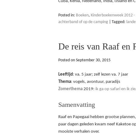
Cuba, Kenia, Nederland, India, IJsland en 
Posted in:
Boeken
,
Kinderboekenweek 2012 - 
achterband of op de camping
|
Tagged:
lande
De reis van Raaf en 
Posted on
September 30, 2015
Leeftijd
: va. 5 jaar; zelf lezen va. 7 jaar
Thema
: vogels, avontuur, paradijs
Zomerthema
2019:
ik ga op safari en ik zi
Samenvatting
Raaf en Papegaai hebben grootse plannen,
paar dagen geleden kwam neef Kaketoe op 
mooiste verhalen over.