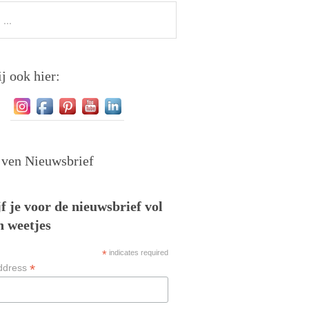
j ook hier:
jven Nieuwsbrief
f je voor de nieuwsbrief vol
n weetjes
*
indicates required
*
ddress