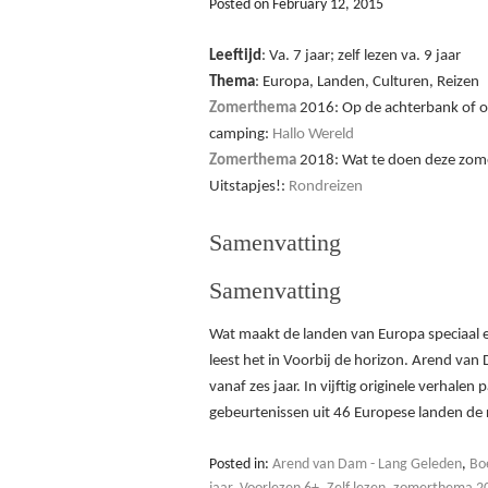
Posted on
February 12, 2015
Leeftijd
: Va. 7 jaar; zelf lezen va. 9 jaar
Thema
: Europa, Landen, Culturen, Reizen
Zomerthema
2016: Op de achterbank of 
camping:
Hallo Wereld
Zomerthema
2018: Wat te doen deze zom
Uitstapjes!:
Rondreizen
Samenvatting
Samenvatting
Wat maakt de landen van Europa speciaal en
leest het in Voorbij de horizon. Arend va
vanaf zes jaar. In vijftig originele verha
gebeurtenissen uit 46 Europese landen de
Posted in:
Arend van Dam - Lang Geleden
,
Bo