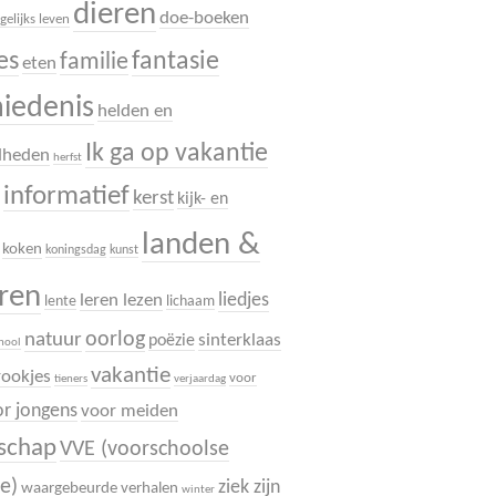
dieren
doe-boeken
gelijks leven
es
fantasie
familie
eten
hiedenis
helden en
Ik ga op vakantie
dheden
herfst
informatief
.
kerst
kijk- en
landen &
koken
koningsdag
kunst
uren
liedjes
leren lezen
lente
lichaam
oorlog
natuur
sinterklaas
poëzie
chool
vakantie
rookjes
voor
tieners
verjaardag
r jongens
voor meiden
dschap
VVE (voorschoolse
e)
ziek zijn
waargebeurde verhalen
winter