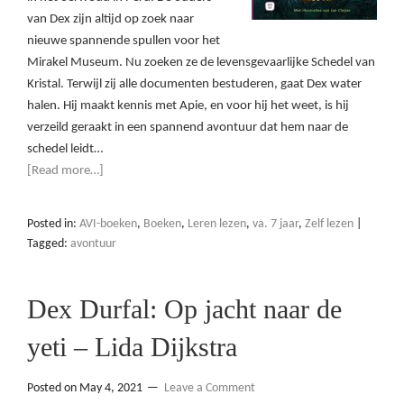
van Dex zijn altijd op zoek naar
nieuwe spannende spullen voor het
Mirakel Museum. Nu zoeken ze de levensgevaarlijke Schedel van
Kristal. Terwijl zij alle documenten bestuderen, gaat Dex water
halen. Hij maakt kennis met Apie, en voor hij het weet, is hij
verzeild geraakt in een spannend avontuur dat hem naar de
schedel leidt…
[Read more…]
Posted in:
AVI-boeken
,
Boeken
,
Leren lezen
,
va. 7 jaar
,
Zelf lezen
|
Tagged:
avontuur
Dex Durfal: Op jacht naar de
yeti – Lida Dijkstra
Posted on
May 4, 2021
Leave a Comment