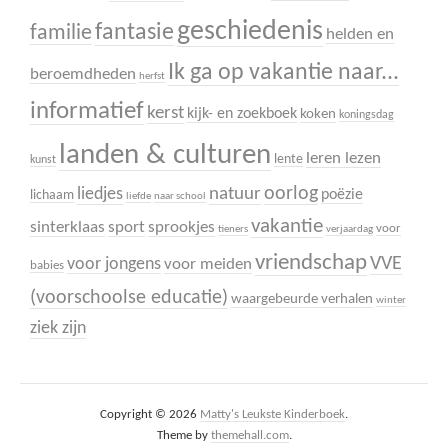
geschiedenis
fantasie
familie
helden en
Ik ga op vakantie naar...
beroemdheden
herfst
informatief
kerst
kijk- en zoekboek
koken
koningsdag
landen & culturen
leren lezen
lente
kunst
oorlog
liedjes
natuur
poëzie
lichaam
liefde
naar school
vakantie
sinterklaas
sport
sprookjes
voor
tieners
verjaardag
vriendschap
VVE
voor jongens
voor meiden
babies
(voorschoolse educatie)
waargebeurde verhalen
winter
ziek zijn
Copyright © 2026
Matty's Leukste Kinderboek
.
Theme by
themehall.com
.