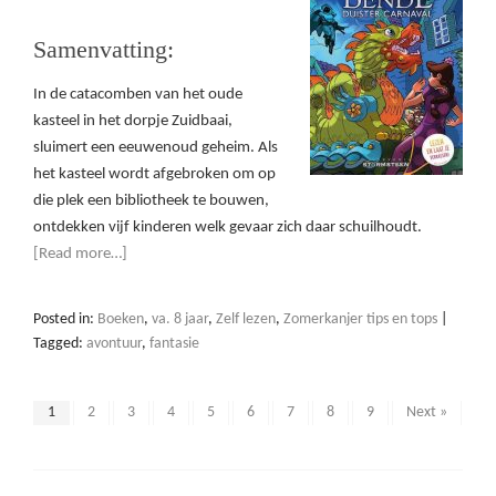
Samenvatting:
In de catacomben van het oude
kasteel in het dorpje Zuidbaai,
sluimert een eeuwenoud geheim. Als
het kasteel wordt afgebroken om op
die plek een bibliotheek te bouwen,
ontdekken vijf kinderen welk gevaar zich daar schuilhoudt.
[Read more…]
Posted in:
Boeken
,
va. 8 jaar
,
Zelf lezen
,
Zomerkanjer tips en tops
|
Tagged:
avontuur
,
fantasie
1
2
3
4
5
6
7
8
9
Next »