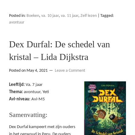
Posted in:
Boeken
,
va. 10 jaar
,
va. 11 jaar
,
Zelf lezen
|
Tagged:
avontuur
Dex Durfal: De schedel van
kristal – Lida Dijkstra
Posted on
May 4, 2021
Leave a Comment
Leeftijd:
Va. 7 jaar
Thema:
avontuur, Yeti
Avi-niveau
: Avi-M5
Samenvatting:
Dex Durfal kampeert met zijn ouders
in het oerwoud in Peru. De ouders