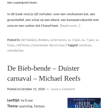
een supergoed team.
In dit boek vind je vijf verhalen: over een verdwenen kat, een
groentedief, een schat op een eiland, een kampeervakantie met
oma en een varken dat Chanel heet.
[Read more…]
Posted in:
AVI-boeken
,
Boeken
,
Leren lezen
,
va. 6 jaar
,
va. 7 jaar
,
va.
8 jaar
,
Zelf lezen
,
Zomerkanjer tips en tops
|
Tagged:
avontuur
,
vriendschap
De Bieb-bende – Duister
carnaval – Michael Reefs
Posted on
October 15, 2020
Leave a Comment
Leeftijd:
Va 8 jaar
Thema:
spanning, fantasy