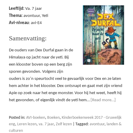
Leeftijd:
Va. 7 jaar
Thema:
avontuur, Yeti
Avi-niveau
: avi-E4
Samenvatting:
De ouders van Dex Durfal gaan in de
Himalaya op jacht naar de yeti. Bij
een klooster boven op een berg zijn
sporen gevonden. Volgens zijn
ouders is zo’n speurtocht veel te gevaarlijk voor Dex en ze laten
hem achter in het klooster. Dex ontsnapt en gaat met zijn vriend
Apie op zoek naar het enge monster. Voor hij het weet, heeft hij
het gevonden, of eigenlijk vindt de yeti hem…
[Read more…]
Posted in:
AVI-boeken
,
Boeken
,
Kinderboekenweek 2017 - Gruwelijk
eng
,
Leren lezen
,
va. 7 jaar
,
Zelf lezen
|
Tagged:
avontuur
,
landen &
culturen