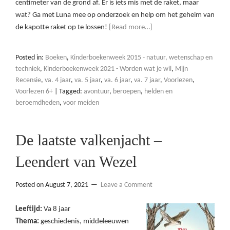
centimeter van de grond af. Er is iets mis met de raket, maar
wat? Ga met Luna mee op onderzoek en help om het geheim van
de kapotte raket op te lossen!
[Read more…]
Posted in:
Boeken
,
Kinderboekenweek 2015 - natuur, wetenschap en
techniek
,
Kinderboekenweek 2021 - Worden wat je wil
,
Mijn
Recensie
,
va. 4 jaar
,
va. 5 jaar
,
va. 6 jaar
,
va. 7 jaar
,
Voorlezen
,
Voorlezen 6+
|
Tagged:
avontuur
,
beroepen
,
helden en
beroemdheden
,
voor meiden
De laatste valkenjacht –
Leendert van Wezel
Posted on
August 7, 2021
Leave a Comment
Leeftijd:
Va 8 jaar
Thema:
geschiedenis, middeleeuwen