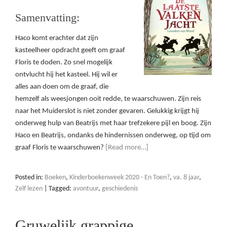
Samenvatting:
Haco komt erachter dat zijn
kasteelheer opdracht geeft om graaf
Floris te doden. Zo snel mogelijk
ontvlucht hij het kasteel. Hij wil er
alles aan doen om de graaf, die
hemzelf als weesjongen ooit redde, te waarschuwen. Zijn reis
naar het Muiderslot is niet zonder gevaren. Gelukkig krijgt hij
onderweg hulp van Beatrijs met haar trefzekere pijl en boog. Zijn
Haco en Beatrijs, ondanks de hindernissen onderweg, op tijd om
graaf Floris te waarschuwen?
[Read more…]
Posted in:
Boeken
,
Kinderboekenweek 2020 - En Toen?
,
va. 8 jaar
,
Zelf lezen
|
Tagged:
avontuur
,
geschiedenis
Gruwelijk grappige