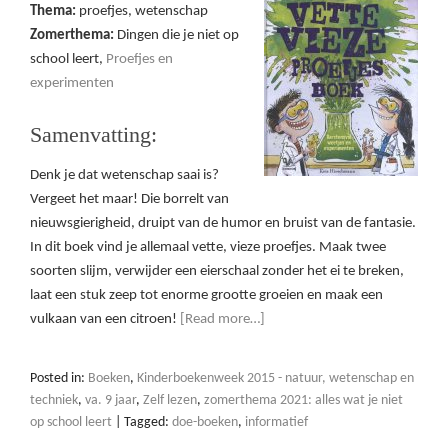
Thema:
proefjes, wetenschap
Zomerthema:
Dingen die je niet op
school leert,
Proefjes en
experimenten
Samenvatting:
Denk je dat wetenschap saai is?
Vergeet het maar! Die borrelt van
nieuwsgierigheid, druipt van de humor en bruist van de fantasie.
In dit boek vind je allemaal vette, vieze proefjes. Maak twee
soorten slijm, verwijder een eierschaal zonder het ei te breken,
laat een stuk zeep tot enorme grootte groeien en maak een
vulkaan van een citroen!
[Read more…]
Posted in:
Boeken
,
Kinderboekenweek 2015 - natuur, wetenschap en
techniek
,
va. 9 jaar
,
Zelf lezen
,
zomerthema 2021: alles wat je niet
op school leert
|
Tagged:
doe-boeken
,
informatief