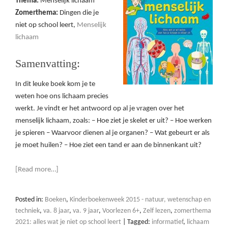
Thema:
Menselijk lichaam
Zomerthema:
Dingen die je
niet op school leert,
Menselijk
lichaam
Samenvatting:
In dit leuke boek kom je te
weten hoe ons lichaam precies
werkt. Je vindt er het antwoord op al je vragen over het
menselijk lichaam, zoals: – Hoe ziet je skelet er uit? – Hoe werken
je spieren – Waarvoor dienen al je organen? – Wat gebeurt er als
je moet huilen? – Hoe ziet een tand er aan de binnenkant uit?
[Read more…]
Posted in:
Boeken
,
Kinderboekenweek 2015 - natuur, wetenschap en
techniek
,
va. 8 jaar
,
va. 9 jaar
,
Voorlezen 6+
,
Zelf lezen
,
zomerthema
2021: alles wat je niet op school leert
|
Tagged:
informatief
,
lichaam