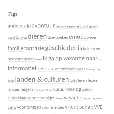
Tags
avontuur
anders zijn
beperkingen
cultuur & geloof
dieren
emoties
doe-boeken
eten
dagelijks leven
geschiedenis
fantasie
familie
helden en
Ik ga op vakantie naar...
beroemdheden
herfst
informatief
kerst
kijk- en zoekboek
koken
koningsdag
landen & culturen
leren lezen
lente
kunst
oorlog
liedjes
natuur
poëzie
lichaam
liefde
naar school
vakantie
sinterklaas
sport
sprookjes
voor
tieners
verjaardag
vriendschap
VVE
voor jongens
voor meiden
babies