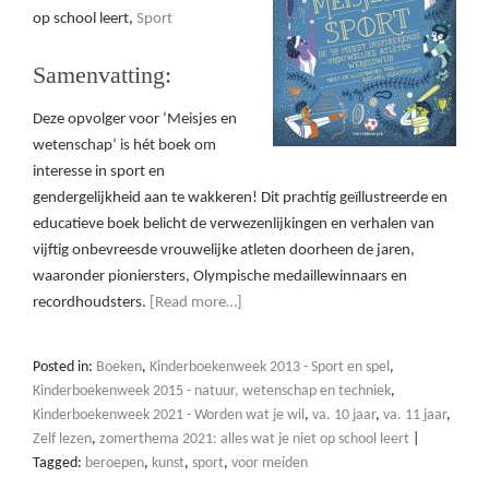
op school leert,
Sport
Samenvatting:
Deze opvolger voor ‘Meisjes en
wetenschap’ is hét boek om
interesse in sport en
gendergelijkheid aan te wakkeren! Dit prachtig geïllustreerde en
educatieve boek belicht de verwezenlijkingen en verhalen van
vijftig onbevreesde vrouwelijke atleten doorheen de jaren,
waaronder pioniersters, Olympische medaillewinnaars en
recordhoudsters.
[Read more…]
Posted in:
Boeken
,
Kinderboekenweek 2013 - Sport en spel
,
Kinderboekenweek 2015 - natuur, wetenschap en techniek
,
Kinderboekenweek 2021 - Worden wat je wil
,
va. 10 jaar
,
va. 11 jaar
,
Zelf lezen
,
zomerthema 2021: alles wat je niet op school leert
|
Tagged:
beroepen
,
kunst
,
sport
,
voor meiden