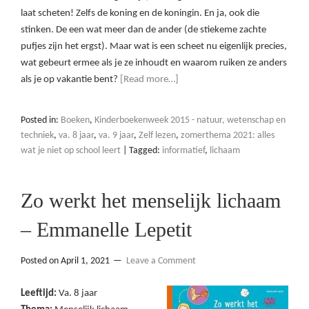
laat scheten! Zelfs de koning en de koningin. En ja, ook die
stinken. De een wat meer dan de ander (de stiekeme zachte
pufjes zijn het ergst). Maar wat is een scheet nu eigenlijk precies,
wat gebeurt ermee als je ze inhoudt en waarom ruiken ze anders
als je op vakantie bent?
[Read more…]
Posted in:
Boeken
,
Kinderboekenweek 2015 - natuur, wetenschap en
techniek
,
va. 8 jaar
,
va. 9 jaar
,
Zelf lezen
,
zomerthema 2021: alles
wat je niet op school leert
|
Tagged:
informatief
,
lichaam
Zo werkt het menselijk lichaam
– Emmanelle Lepetit
Posted on
April 1, 2021
Leave a Comment
Leeftijd:
Va. 8 jaar