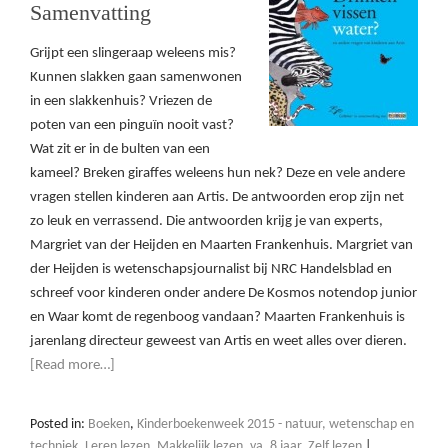
Samenvatting
Grijpt een slingeraap weleens mis?
Kunnen slakken gaan samenwonen
in een slakkenhuis? Vriezen de
poten van een pinguïn nooit vast?
Wat zit er in de bulten van een
kameel? Breken giraffes weleens hun nek? Deze en vele andere
vragen stellen kinderen aan Artis. De antwoorden erop zijn net
zo leuk en verrassend. Die antwoorden krijg je van experts,
Margriet van der Heijden en Maarten Frankenhuis. Margriet van
der Heijden is wetenschapsjournalist bij NRC Handelsblad en
schreef voor kinderen onder andere De Kosmos notendop junior
en Waar komt de regenboog vandaan? Maarten Frankenhuis is
jarenlang directeur geweest van Artis en weet alles over dieren.
[Read more…]
Posted in:
Boeken
,
Kinderboekenweek 2015 - natuur, wetenschap en
techniek
,
Leren lezen
,
Makkelijk lezen
,
va. 8 jaar
,
Zelf lezen
|