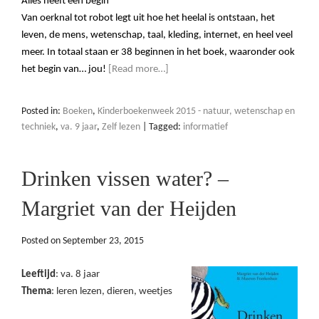
Alles heeft een begin
Van oerknal tot robot legt uit hoe het heelal is ontstaan, het
leven, de mens, wetenschap, taal, kleding, internet, en heel veel
meer. In totaal staan er 38 beginnen in het boek, waaronder ook
het begin van… jou!
[Read more…]
Posted in:
Boeken
,
Kinderboekenweek 2015 - natuur, wetenschap en
techniek
,
va. 9 jaar
,
Zelf lezen
|
Tagged:
informatief
Drinken vissen water? –
Margriet van der Heijden
Posted on
September 23, 2015
Leeftijd
: va. 8 jaar
Thema
: leren lezen, dieren, weetjes