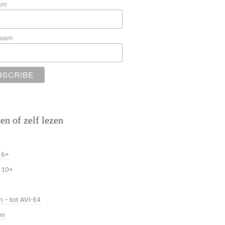
am
naam
en of zelf lezen
 6+
 10+
n – tot AVI-E4
en