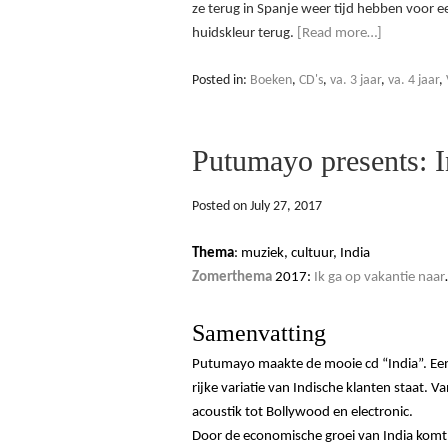
ze terug in Spanje weer tijd hebben voor e
huidskleur terug.
[Read more…]
Posted in:
Boeken
,
CD's
,
va. 3 jaar
,
va. 4 jaar
,
Putumayo presents: I
Posted on
July 27, 2017
Thema
: muziek, cultuur, India
Zomerthema
2017:
Ik ga op vakantie naar
Samenvatting
Putumayo maakte de mooie cd
“
India
”. E
rijke variatie van Indische klanten staat. Va
acoustik tot Bollywood en electronic.
Door de economische groei van India komt