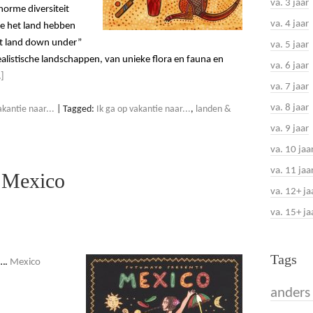
va. 3 jaar
norme diversiteit
va. 4 jaar
ie het land hebben
et land down under”
va. 5 jaar
ealistische landschappen, van unieke flora en fauna en
va. 6 jaar
]
va. 7 jaar
va. 8 jaar
kantie naar...
|
Tagged:
Ik ga op vakantie naar...
,
landen &
va. 9 jaar
va. 10 jaa
va. 11 jaa
 Mexico
va. 12+ ja
va. 15+ ja
Tags
….
Mexico
anders 