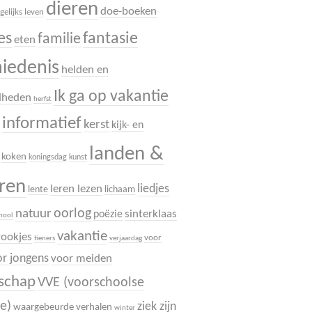
dieren
doe-boeken
gelijks leven
es
fantasie
familie
eten
hiedenis
helden en
Ik ga op vakantie
dheden
herfst
informatief
.
kerst
kijk- en
landen &
koken
koningsdag
kunst
uren
liedjes
leren lezen
lente
lichaam
oorlog
natuur
sinterklaas
poëzie
chool
vakantie
rookjes
voor
tieners
verjaardag
r jongens
voor meiden
dschap
VVE (voorschoolse
e)
ziek zijn
waargebeurde verhalen
winter