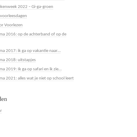
kenweek 2022 – Gi-ga-groen
 voorleesdagen
or Voorlezen
a 2016: op de achterband of op de
a 2017: ik ga op vakantie naar…
a 2018: uitstapjes
a 2019: Ik ga op safari en ik zie…
 2021: alles wat je niet op school leert
den
ar