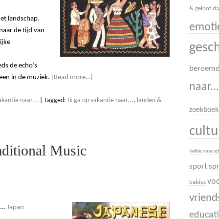
& geloof
da
het landschap.
emoti
aar de tijd van
ijke
gesc
eds de echo’s
beroem
leen in de muziek.
[Read more…]
naar..
kantie naar...
|
Tagged:
Ik ga op vakantie naar...
,
landen &
zoekboek
cult
aditional Music
liefde
naar s
sport
sp
voo
babies
vrien
….
Japan
educati