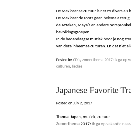
De Mexicaanse cultuur is net zo divers als 
De Mexicaande roots gaan helemala terug n
de Azteken, Maya’s en andere oorspronkel
bevolkingsgroepen.
In de hedendaagse muziek hoor je nog ste
van deze inheemse culturen. En dat niet al
Posted in:
CD's
,
zomerthema 2017: ik ga op va
culturen
,
liedjes
Japanese Favorite Tr
Posted on
July 2, 2017
Thema
: Japan, muziek, cultuur
Zomerthema
2017:
Ik ga op vakantie naar