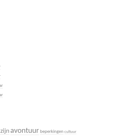
r
r
ar
ar
avontuur
zijn
beperkingen
cultuur