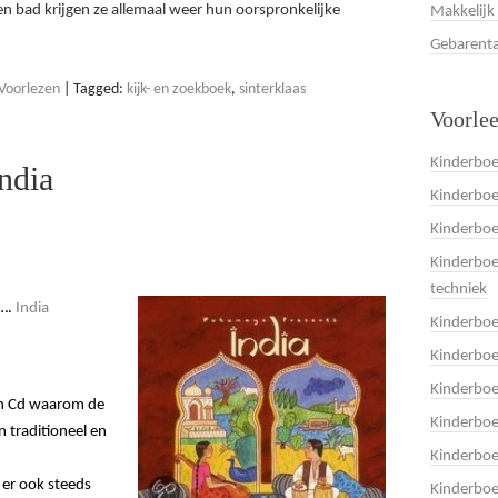
en bad krijgen ze allemaal weer hun oorspronkelijke
Makkelijk
Gebarenta
Voorlezen
|
Tagged:
kijk- en zoekboek
,
sinterklaas
Voorle
Kinderboe
ndia
Kinderboe
Kinderbo
Kinderboe
techniek
….
India
Kinderbo
Kinderboe
Kinderbo
en Cd waarom de
Kinderbo
n traditioneel en
Kinderbo
 er ook steeds
Kinderboe