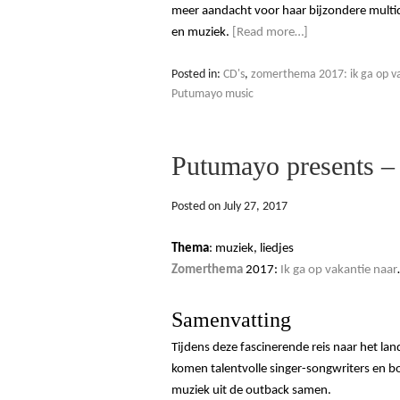
meer aandacht voor haar bijzondere multid
en muziek.
[Read more…]
Posted in:
CD's
,
zomerthema 2017: ik ga op va
Putumayo music
Putumayo presents – 
Posted on
July 27, 2017
Thema
: muziek, liedjes
Zomerthema
2017:
Ik ga op vakantie naar
Samenvatting
Tijdens deze fascinerende reis naar het la
komen talentvolle singer-songwriters en b
muziek uit de outback samen.