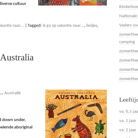
iverse cultuur
Kinderboe
Nationale
Vaders vo
kantie naar...
|
Tagged:
Ik ga op vakantie naar...
,
liedjes
,
zomerthem
camping
zomerthem
Australia
zomerthem
zomerthem
zomerthema
….
Australië
Leeftij
va. 0,5 ja
nd down under,
va. 1 jaar
oeiende aboriginal
va. 2 jaar