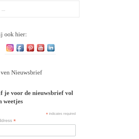
j ook hier:
jven Nieuwsbrief
f je voor de nieuwsbrief vol
n weetjes
*
indicates required
*
ddress