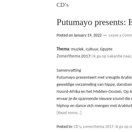
CD’s
Putumayo presents: 
Posted on
January 19, 2022
Leave a Com
Thema
: muziek, cultuur, Egypte
Zomerthema
2017:
Ik ga op vakantie naar
Samenvatting
Putumayo presenteert met vreugde Arabic
geweldige verzameling van hippe, dansbare
Noord-Afrika en het Midden-Oosten. Op A
ervaar je de spannende nieuwe sound die o
hiphop en dance zich mengen met Arabisc
[Read more…]
Posted in:
CD's
,
zomerthema 2017: ik ga op va