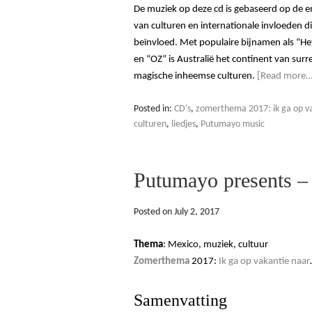
De muziek op deze cd is gebaseerd op de e
van culturen en internationale invloeden d
beïnvloed. Met populaire bijnamen als “H
en “OZ” is Australië het continent van surr
magische inheemse culturen.
[Read more…
Posted in:
CD's
,
zomerthema 2017: ik ga op va
culturen
,
liedjes
,
Putumayo music
Putumayo presents –
Posted on
July 2, 2017
Thema
: Mexico, muziek, cultuur
Zomerthema
2017:
Ik ga op vakantie naar
Samenvatting