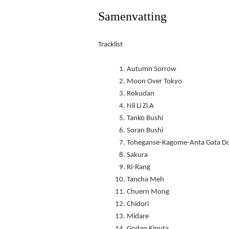
Samenvatting
Tracklist
Autumn Sorrow
Moon Over Tokyo
Rokudan
Nil Li Zi A
Tanko Bushi
Soran Bushi
Toheganse-Kagome-Anta Gata D
Sakura
Ri-Rang
Tancha Meh
Chuern Mong
Chidori
Midare
Godan Kinuta