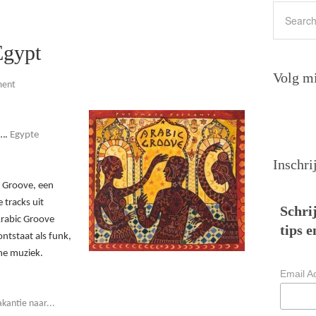
Egypt
Volg mi
ment
….
Egypte
Inschri
 Groove, een
 tracks uit
Schrij
rabic Groove
tips e
ntstaat als funk,
he muziek.
Email A
kantie naar...