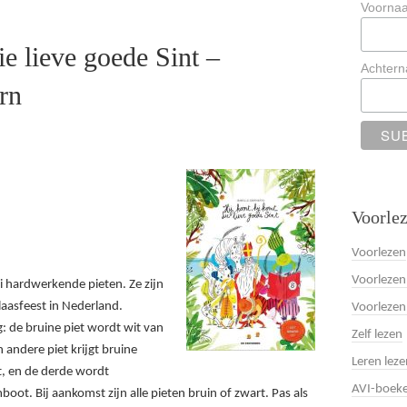
Voorna
ie lieve goede Sint –
Achter
rn
Voorlez
Voorlezen
Voorlezen
lei hardwerkende pieten. Ze zijn
laasfeest in Nederland.
Voorlezen
g: de bruine piet wordt wit van
Zelf lezen
 andere piet krijgt bruine
Leren leze
kt, en de derde wordt
AVI-boek
ot. Bij aankomst zijn alle pieten bruin of zwart. Pas als