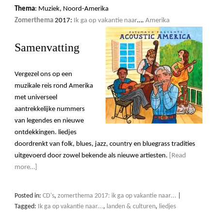
Thema
: Muziek, Noord-Amerika
Zomerthema
2017:
Ik ga op vakantie naar
….
Amerika
Samenvatting
Vergezel ons op een
muzikale reis rond Amerika
met universeel
aantrekkelijke nummers
van legendes en nieuwe
ontdekkingen. liedjes
doordrenkt van folk, blues, jazz, country en bluegrass tradities
uitgevoerd door zowel bekende als nieuwe artiesten.
[Read
more…]
Posted in:
CD's
,
zomerthema 2017: ik ga op vakantie naar...
|
Tagged:
Ik ga op vakantie naar...
,
landen & culturen
,
liedjes