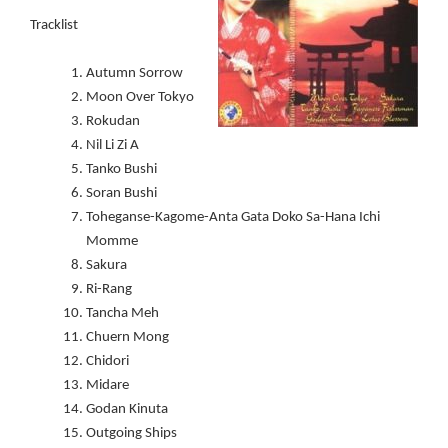
Tracklist
Autumn Sorrow
Moon Over Tokyo
Rokudan
Nil Li Zi A
Tanko Bushi
Soran Bushi
Toheganse-Kagome-Anta Gata Doko Sa-Hana Ichi
Momme
Sakura
Ri-Rang
Tancha Meh
Chuern Mong
Chidori
Midare
Godan Kinuta
Outgoing Ships