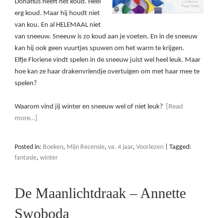
Donatius heeft het koud. Heel
erg koud. Maar hij houdt niet
van kou. En al HELEMAAL niet
van sneeuw. Sneeuw is zo koud aan je voeten. En in de sneeuw
kan hij ook geen vuurtjes spuwen om het warm te krijgen.
Elfje Floriene vindt spelen in de sneeuw juist wel heel leuk. Maar
hoe kan ze haar drakenvriendje overtuigen om met haar mee te
spelen?
Waarom vind jij winter en sneeuw wel of niet leuk?
[Read
more…]
Posted in:
Boeken
,
Mijn Recensie
,
va. 4 jaar
,
Voorlezen
|
Tagged:
fantasie
,
winter
De Maanlichtdraak – Annette
Swoboda