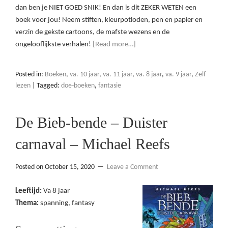
dan ben je NIET GOED SNIK! En dan is dit ZEKER WETEN een
boek voor jou! Neem stiften, kleurpotloden, pen en papier en
verzin de gekste cartoons, de mafste wezens en de
ongelooflijkste verhalen!
[Read more…]
Posted in:
Boeken
,
va. 10 jaar
,
va. 11 jaar
,
va. 8 jaar
,
va. 9 jaar
,
Zelf
lezen
|
Tagged:
doe-boeken
,
fantasie
De Bieb-bende – Duister
carnaval – Michael Reefs
Posted on
October 15, 2020
Leave a Comment
Leeftijd:
Va 8 jaar
Thema:
spanning, fantasy