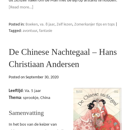
uit zichzelf halen om de Man met de Bijl op afstand te houden.
[Read more…]
Posted in:
Boeken
,
va. 8 jaar
,
Zelf lezen
,
Zomerkanjer tips en tops
|
Tagged:
avontuur
,
fantasie
De Chinese Nachtegaal – Hans
Christiaan Andersen
Posted on
September 30, 2020
Leeftijd
: Va. 5 jaar
Thema
: sprookje, China
Samenvatting
In het bos van de keizer van