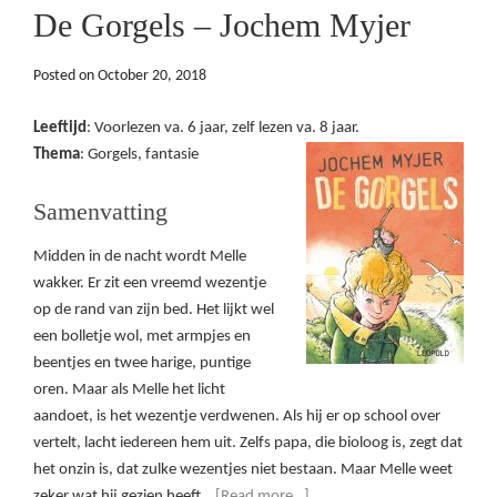
De Gorgels – Jochem Myjer
Posted on
October 20, 2018
Leeftijd
: Voorlezen va. 6 jaar, zelf lezen va. 8 jaar.
Thema
: Gorgels, fantasie
Samenvatting
Midden in de nacht wordt Melle
wakker. Er zit een vreemd wezentje
op de rand van zijn bed. Het lijkt wel
een bolletje wol, met armpjes en
beentjes en twee harige, puntige
oren. Maar als Melle het licht
aandoet, is het wezentje verdwenen. Als hij er op school over
vertelt, lacht iedereen hem uit. Zelfs papa, die bioloog is, zegt dat
het onzin is, dat zulke wezentjes niet bestaan. Maar Melle weet
zeker wat hij gezien heeft…
[Read more…]