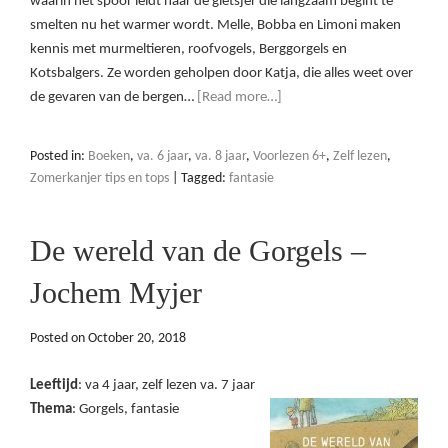
waarin het spoor leidt naar de gletsjer die langzaam begint te
smelten nu het warmer wordt. Melle, Bobba en Limoni maken
kennis met murmeltieren, roofvogels, Berggorgels en
Kotsbalgers. Ze worden geholpen door Katja, die alles weet over
de gevaren van de bergen…
[Read more…]
Posted in:
Boeken
,
va. 6 jaar
,
va. 8 jaar
,
Voorlezen 6+
,
Zelf lezen
,
Zomerkanjer tips en tops
|
Tagged:
fantasie
De wereld van de Gorgels –
Jochem Myjer
Posted on
October 20, 2018
Leeftijd
: va 4 jaar, zelf lezen va. 7 jaar
Thema
: Gorgels, fantasie