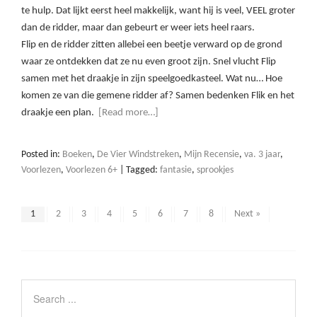
te hulp. Dat lijkt eerst heel makkelijk, want hij is veel, VEEL groter
dan de ridder, maar dan gebeurt er weer iets heel raars.
Flip en de ridder zitten allebei een beetje verward op de grond
waar ze ontdekken dat ze nu even groot zijn. Snel vlucht Flip
samen met het draakje in zijn speelgoedkasteel. Wat nu… Hoe
komen ze van die gemene ridder af? Samen bedenken Flik en het
draakje een plan.
[Read more…]
Posted in:
Boeken
,
De Vier Windstreken
,
Mijn Recensie
,
va. 3 jaar
,
Voorlezen
,
Voorlezen 6+
|
Tagged:
fantasie
,
sprookjes
1
2
3
4
5
6
7
8
Next »