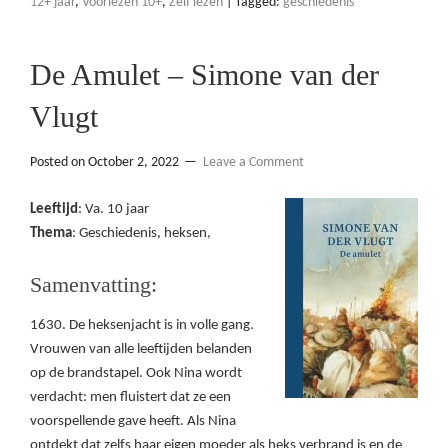
12+ jaar
,
Voorlezen 10+
,
Zelf lezen
|
Tagged:
geschiedenis
De Amulet – Simone van der
Vlugt
Posted on
October 2, 2022
Leave a Comment
Leeftijd
: Va. 10 jaar
Thema
: Geschiedenis, heksen,
Samenvatting:
1630. De heksenjacht is in volle gang.
Vrouwen van alle leeftijden belanden
op de brandstapel. Ook Nina wordt
verdacht: men fluistert dat ze een
voorspellende gave heeft. Als Nina
ontdekt dat zelfs haar eigen moeder als heks verbrand is en de