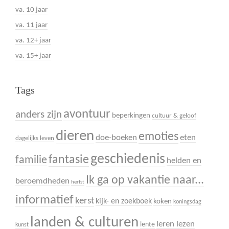
va. 10 jaar
va. 11 jaar
va. 12+ jaar
va. 15+ jaar
Tags
avontuur
anders zijn
beperkingen
cultuur & geloof
dieren
emoties
doe-boeken
eten
dagelijks leven
geschiedenis
fantasie
familie
helden en
Ik ga op vakantie naar...
beroemdheden
herfst
informatief
kerst
kijk- en zoekboek
koken
koningsdag
landen & culturen
leren lezen
lente
kunst