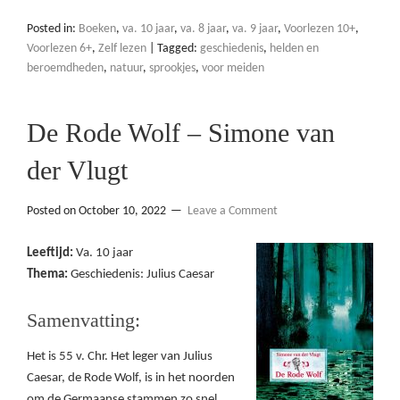
Posted in:
Boeken
,
va. 10 jaar
,
va. 8 jaar
,
va. 9 jaar
,
Voorlezen 10+
,
Voorlezen 6+
,
Zelf lezen
|
Tagged:
geschiedenis
,
helden en
beroemdheden
,
natuur
,
sprookjes
,
voor meiden
De Rode Wolf – Simone van
der Vlugt
Posted on
October 10, 2022
Leave a Comment
Leeftijd:
Va. 10 jaar
Thema:
Geschiedenis: Julius Caesar
Samenvatting:
Het is 55 v. Chr. Het leger van Julius
Caesar, de Rode Wolf, is in het noorden
om de Germaanse stammen zo snel