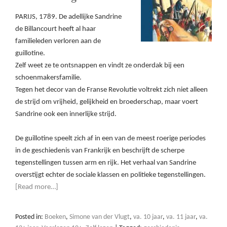
PARIJS, 1789. De adellijke Sandrine
de Billancourt heeft al haar
familieleden verloren aan de
guillotine.
Zelf weet ze te ontsnappen en vindt ze onderdak bij een
schoenmakersfamilie.
Tegen het decor van de Franse Revolutie voltrekt zich niet alleen
de strijd om vrijheid, gelijkheid en broederschap, maar voert
Sandrine ook een innerlijke strijd.
De guillotine speelt zich af in een van de meest roerige periodes
in de geschiedenis van Frankrijk en beschrijft de scherpe
tegenstellingen tussen arm en rijk. Het verhaal van Sandrine
overstijgt echter de sociale klassen en politieke tegenstellingen.
[Read more…]
Posted in:
Boeken
,
Simone van der Vlugt
,
va. 10 jaar
,
va. 11 jaar
,
va.