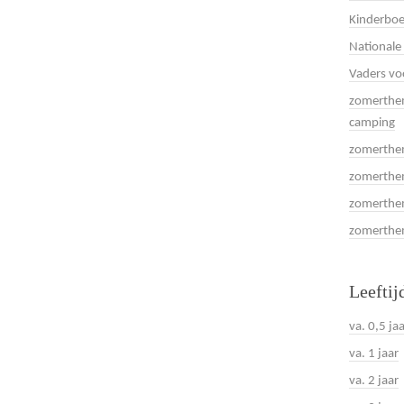
Kinderboe
Nationale
Vaders vo
zomerthem
camping
zomerthem
zomerthem
zomerthem
zomerthema
Leeftij
va. 0,5 ja
va. 1 jaar
va. 2 jaar