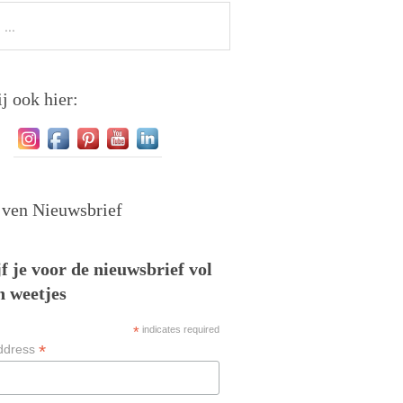
j ook hier:
jven Nieuwsbrief
f je voor de nieuwsbrief vol
n weetjes
*
indicates required
*
ddress