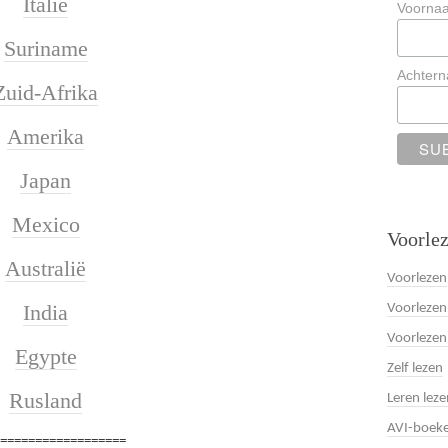
Italië
Voorna
Suriname
Achter
Zuid-Afrika
Amerika
Japan
Mexico
Voorlez
Australië
Voorlezen
India
Voorlezen
Voorlezen
Egypte
Zelf lezen
Rusland
Leren leze
AVI-boek
===================