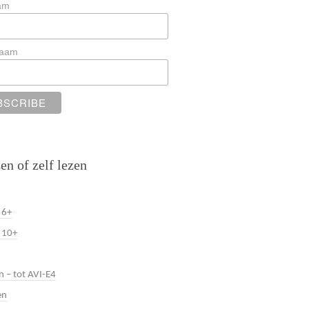
am
naam
en of zelf lezen
 6+
 10+
n – tot AVI-E4
en