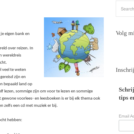
Volg mi
 je eigen bank en
eld over reizen. In
 wereldreis
cht.
Inschri
 veel te weten
ereisd zijn en
en bepaald land op
Schrij
lf lezen, sommige zijn om voor te lezen en sommige
tips e
 gewone voorlees- en leesboeken is er bij elk thema ook
 zelfs een cd met muziek er bij.
Email A
zocht hebben: