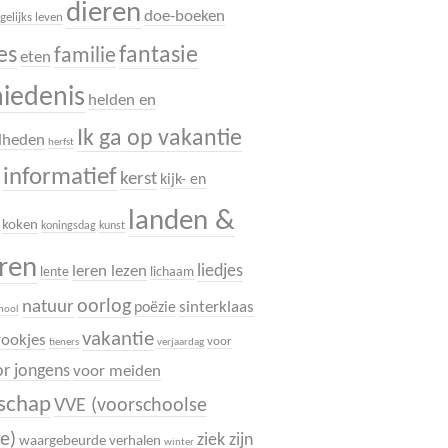
dieren
doe-boeken
gelijks leven
es
fantasie
familie
eten
hiedenis
helden en
Ik ga op vakantie
dheden
herfst
informatief
.
kerst
kijk- en
landen &
koken
koningsdag
kunst
uren
liedjes
leren lezen
lente
lichaam
oorlog
natuur
sinterklaas
poëzie
chool
vakantie
rookjes
voor
tieners
verjaardag
r jongens
voor meiden
dschap
VVE (voorschoolse
e)
ziek zijn
waargebeurde verhalen
winter