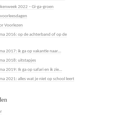
kenweek 2022 – Gi-ga-groen
 voorleesdagen
or Voorlezen
a 2016: op de achterband of op de
a 2017: ik ga op vakantie naar…
a 2018: uitstapjes
a 2019: Ik ga op safari en ik zie…
 2021: alles wat je niet op school leert
den
ar