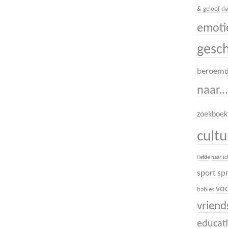
& geloof
da
emoti
gesc
beroem
naar..
zoekboek
cult
liefde
naar s
sport
sp
voo
babies
vrien
educati