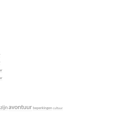
r
r
ar
ar
avontuur
zijn
beperkingen
cultuur