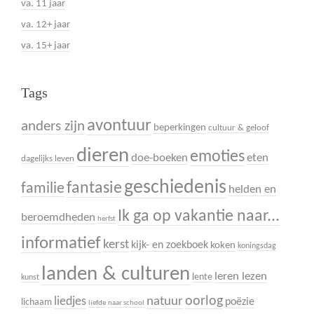
va. 11 jaar
va. 12+ jaar
va. 15+ jaar
Tags
avontuur
anders zijn
beperkingen
cultuur & geloof
dieren
emoties
doe-boeken
eten
dagelijks leven
geschiedenis
fantasie
familie
helden en
Ik ga op vakantie naar...
beroemdheden
herfst
informatief
kerst
kijk- en zoekboek
koken
koningsdag
landen & culturen
leren lezen
lente
kunst
oorlog
liedjes
natuur
poëzie
lichaam
liefde
naar school