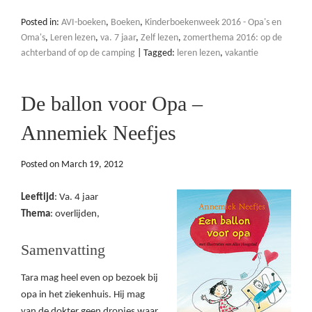
Posted in:
AVI-boeken
,
Boeken
,
Kinderboekenweek 2016 - Opa's en
Oma's
,
Leren lezen
,
va. 7 jaar
,
Zelf lezen
,
zomerthema 2016: op de
achterband of op de camping
|
Tagged:
leren lezen
,
vakantie
De ballon voor Opa –
Annemiek Neefjes
Posted on
March 19, 2012
Leeftijd
: Va. 4 jaar
Thema
: overlijden,
Samenvatting
Tara mag heel even op bezoek bij
opa in het ziekenhuis. Hij mag
van de dokter geen dropjes waar