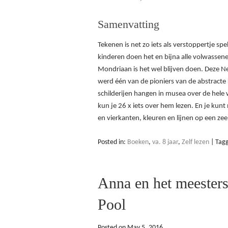
Samenvatting
Tekenen is net zo iets als verstoppertje spel
kinderen doen het en bijna alle volwassene
Mondriaan is het wel blijven doen. Deze N
werd één van de pioniers van de abstracte 
schilderijen hangen in musea over de hele 
kun je 26 x iets over hem lezen. En je kun
en vierkanten, kleuren en lijnen op een zee
Posted in:
Boeken
,
va. 8 jaar
,
Zelf lezen
|
Tag
Anna en het meester
Pool
Posted on
May 5, 2016