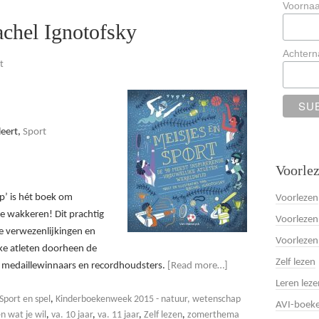
Voorna
achel Ignotofsky
Achter
t
leert,
Sport
Voorlez
p’ is hét boek om
Voorlezen
te wakkeren! Dit prachtig
Voorlezen
de verwezenlijkingen en
Voorlezen
jke atleten doorheen de
Zelf lezen
e medaillewinnaars en recordhoudsters.
[Read more…]
Leren leze
port en spel
,
Kinderboekenweek 2015 - natuur, wetenschap
AVI-boek
 wat je wil
,
va. 10 jaar
,
va. 11 jaar
,
Zelf lezen
,
zomerthema