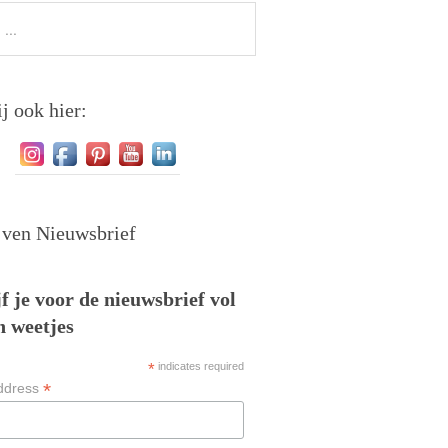
j ook hier:
jven Nieuwsbrief
f je voor de nieuwsbrief vol
n weetjes
*
indicates required
*
ddress