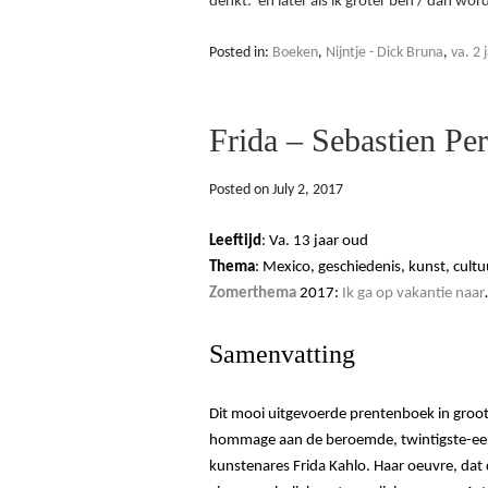
denkt: ‘en later als ik groter ben / dan wor
Posted in:
Boeken
,
Nijntje - Dick Bruna
,
va. 2 
Frida – Sebastien Pe
Posted on
July 2, 2017
Leeftijd
: Va. 13 jaar oud
Thema
: Mexico, geschiedenis, kunst, cultu
Zomerthema
2017:
Ik ga op vakantie naar
Samenvatting
Dit mooi uitgevoerde prentenboek in groot
hommage aan de beroemde, twintigste-e
kunstenares Frida Kahlo. Haar oeuvre, dat