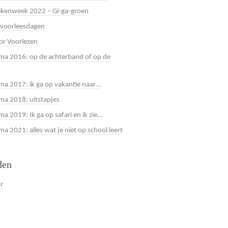
kenweek 2022 – Gi-ga-groen
 voorleesdagen
or Voorlezen
a 2016: op de achterband of op de
a 2017: ik ga op vakantie naar…
a 2018: uitstapjes
a 2019: Ik ga op safari en ik zie…
 2021: alles wat je niet op school leert
den
ar