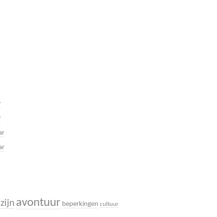
r
r
ar
ar
avontuur
zijn
beperkingen
cultuur