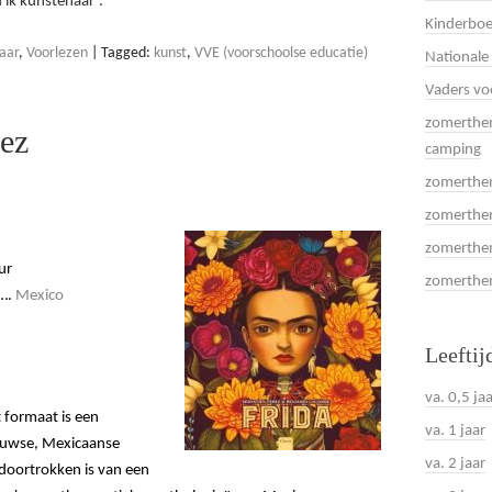
d ik kunstenaar’.
Kinderboe
jaar
,
Voorlezen
|
Tagged:
kunst
,
VVE (voorschoolse educatie)
Nationale
Vaders vo
zomerthem
rez
camping
zomerthem
zomerthem
zomerthem
ur
zomerthema
….
Mexico
Leeftij
va. 0,5 ja
 formaat is een
va. 1 jaar
euwse, Mexicaanse
va. 2 jaar
 doortrokken is van een