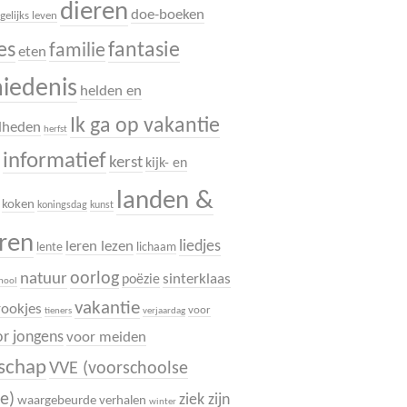
dieren
doe-boeken
gelijks leven
es
fantasie
familie
eten
hiedenis
helden en
Ik ga op vakantie
dheden
herfst
informatief
.
kerst
kijk- en
landen &
koken
koningsdag
kunst
uren
liedjes
leren lezen
lente
lichaam
oorlog
natuur
sinterklaas
poëzie
chool
vakantie
rookjes
voor
tieners
verjaardag
r jongens
voor meiden
dschap
VVE (voorschoolse
e)
ziek zijn
waargebeurde verhalen
winter