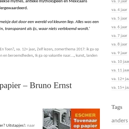
va. 3 jaar
teekse mythes, antieke mythologieën en Mexicaans
ndergewaardeerd.
va. 4 jaar
va. 5 jaar
meisje dat door een wereld vol kleuren liep. Alles was een
va. 6 jaar
jn, transparant als ijs, waar niets verbloemd wordt
.’
va. 7 jaar
va. 8 jaar
En Toen?
,
va. 12+ jaar
,
Zelf lezen
,
zomerthema 2017: ik ga op
va. 9 jaar
en en beroemdheden
,
Ik ga op vakantie naar...
,
kunst
,
landen
va. 10 jaa
va. 11 jaa
va. 12+ ja
 papier – Bruno Ernst
va. 15+ ja
Tags
anders 
r? Uitstapjes!:
naar