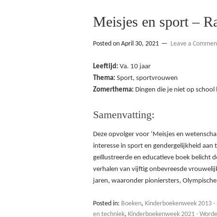
Meisjes en sport – R
Posted on
April 30, 2021
Leave a Commen
Leeftijd:
Va. 10 jaar
Thema:
Sport, sportvrouwen
Zomerthema:
Dingen die je niet op school 
Samenvatting:
Deze opvolger voor ‘Meisjes en wetenscha
interesse in sport en gendergelijkheid aan 
geïllustreerde en educatieve boek belicht 
verhalen van vijftig onbevreesde vrouweli
jaren, waaronder pioniersters, Olympisch
Posted in:
Boeken
,
Kinderboekenweek 2013 - S
en techniek
,
Kinderboekenweek 2021 - Worden