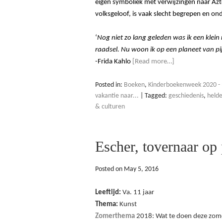
eigen symboliek met verwijzingen naar Az
volksgeloof, is vaak slecht begrepen en o
‘
Nog niet zo lang geleden was ik een klein 
raadsel. Nu woon ik op een planeet van pi
-Frida Kahlo
[Read more…]
Posted in:
Boeken
,
Kinderboekenweek 2020 - 
vakantie naar...
|
Tagged:
geschiedenis
,
held
& culturen
Escher, tovernaar op
Posted on
May 5, 2016
Leeftijd:
Va. 11 jaar
Thema:
Kunst
Zomerthema
2018: Wat te doen deze zome