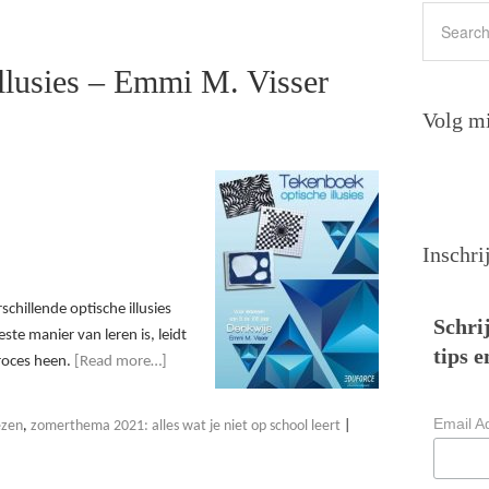
llusies – Emmi M. Visser
Volg mi
Inschri
chillende optische illusies
Schrij
te manier van leren is, leidt
tips e
proces heen.
[Read more…]
Email A
ezen
,
zomerthema 2021: alles wat je niet op school leert
|