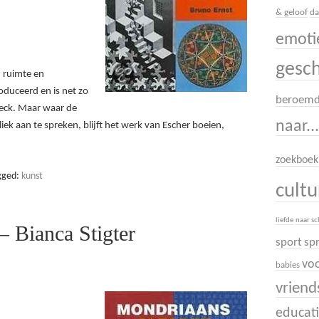
& geloof
da
emoti
gesc
 ruimte en
roduceerd en is net zo
beroem
ieck. Maar waar de
naar..
liek aan te spreken, blijft het werk van Escher boeien,
zoekboek
gged:
kunst
cult
liefde
naar s
– Bianca Stigter
sport
sp
voo
babies
vrien
educati