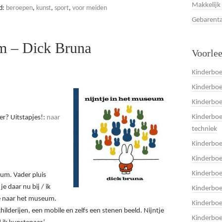
Makkelijk
d:
beroepen
,
kunst
,
sport
,
voor meiden
Gebarenta
um – Dick Bruna
Voorle
Kinderboe
Kinderboe
Kinderbo
Kinderboe
r? Uitstapjes!:
naar
techniek
Kinderbo
Kinderboe
Kinderbo
um. Vader pluis
je daar nu bij / ik
Kinderbo
ee naar het museum.
Kinderbo
childerijen, een mobile en zelfs een stenen beeld. Nijntje
Kinderboe