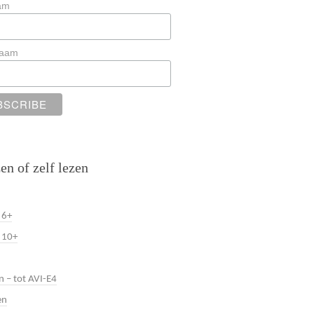
am
naam
en of zelf lezen
 6+
 10+
n – tot AVI-E4
en