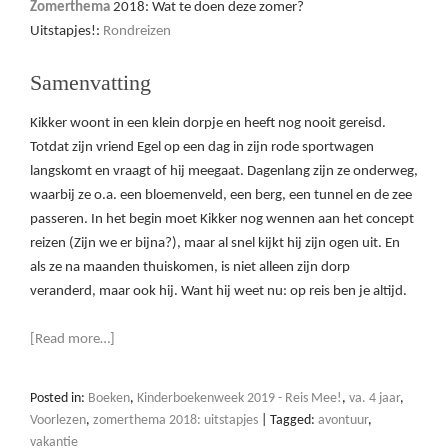
Zomerthema
2018: Wat te doen deze zomer?
Uitstapjes!:
Rondreizen
Samenvatting
Kikker woont in een klein dorpje en heeft nog nooit gereisd.
Totdat zijn vriend Egel op een dag in zijn rode sportwagen
langskomt en vraagt of hij meegaat. Dagenlang zijn ze onderweg,
waarbij ze o.a. een bloemenveld, een berg, een tunnel en de zee
passeren. In het begin moet Kikker nog wennen aan het concept
reizen (Zijn we er bijna?), maar al snel kijkt hij zijn ogen uit. En
als ze na maanden thuiskomen, is niet alleen zijn dorp
veranderd, maar ook hij. Want hij weet nu: op reis ben je altijd.
[Read more…]
Posted in:
Boeken
,
Kinderboekenweek 2019 - Reis Mee!
,
va. 4 jaar
,
Voorlezen
,
zomerthema 2018: uitstapjes
|
Tagged:
avontuur
,
vakantie