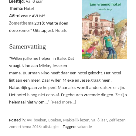
Leeftijd
: Va. 8 jaar
Thema
: Hotel
AVI-niveau
: AVI M5
Zomerthema
2018: Wat te doen
deze zomer? Uitstapjes!:
Hotels
Samenvatting
”Willen jullie me helpen in Italië. Dat
vraagt Nino aan Mieke, Jesse en
mama. Buurman Nino heeft daar een hotel gekocht. Het hotel
ligt aan een meer. Daar willen Mieke en Jesse graag heen.
Natuurlijk gaan ze helpen! Maar alles wordt anders als ze er zijn.
Het hotel is nog niet eens af. Er gebeuren vreemde dingen. Ze zijn
helemaal niet w om…”
[Read more…]
Posted in:
AVI-boeken
,
Boeken
,
Makkelijk lezen
,
va. 8 jaar
,
Zelf lezen
,
zomerthema 2018: uitstapjes
|
Tagged:
vakantie