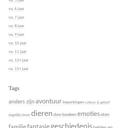
va. 5 jaar
va. 6 jaar
va. 7 jaar
va. 8 jaar
va. 9 jaar
va. 10 jaar
va. 11 jaar
va. 12+ jaar
va. 15+ jaar
Tags
avontuur
anders zijn
beperkingen
cultuur & geloof
dieren
emoties
doe-boeken
eten
dagelijks leven
geschiedenis
fantasie
familie
helden en