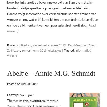
boek begint vanuit de belevingswereld van Sam die met zijn
houten treintje speelt en op reis gaat met een echte trein.
Daarna volgt informatie over verschillende soorten treinen van
vroeger en nu, wat erbij komt kijken om een trein te laten rijden
en hoe de binnenkant van een passagierstrein eruit ziet.
[Read
more…]
Posted in:
Boeken
,
Kinderboekenweek 2019 - Reis Mee!
,
va. 7 jaar
,
Zelf lezen
,
zomerthema 2018: uitstapjes
|
Tagged:
informatief
,
verkeer
Abeltje – Annie M.G. Schmidt
Posted on
July 23, 2018
Leeftijd
: Va. 8 jaar
Thema
: Reizen, avonturen, fantasie
Zomerthema
2018: Wat te doen deze