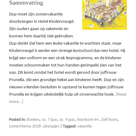
Samenvatting
Dup moet zijn zomervakantie
doorbrengen in Hotel Kindervreugd.
Zijn ouders gaan op zakenreis en
kunnen hem daarbij niet gebruiken.
Dup denkt dat hem een leuke vakantie te wachten staat, maar
Kindervreugd is eerder een strenge kostschool dan een hotel. Hij
krijgt een uniform en een strak lesprogramma, en de kinderen
moeten schoonmaken tot hun handen gerimpeld zien van het
sop. Dit komt omdat het hotel wordt gerund door juffrouw
Prunella, die een grondige hekel aan kinderen heeft. Dup en zijn
nieuwe vrienden besluiten in opstand te komen tegen juffrouw
Prunella en krijgen uiteindelijk hulp uit onverwachte hoek.
[Read
more…]
Posted in:
Boeken
,
va. 7 jaar
,
va. 9 jaar
,
Voorlezen 6+
,
Zelf lezen
,
zomerthema 2018: uitstapjes
|
Tagged:
vakantie