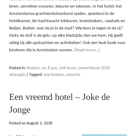
leren, servetten vouwen, kleuren en tekenen. In het hotel: het
Amsterdamse grachtenduivenbord spelen, apenkooi in de
hotelkamer, de Nachtwacht inkleuren, breinbrekers, raadsels en
liedjes. Buiten: wat zie je in de stad? Wie kom je tegen in de rij?
Dicky de duif is de gids: op elke bladzijde zien we hem. Hij geeft
uitleg bij alle opdrachten en activiteiten! Ook een leuk boek voor
kinderen die in Amsterdam wonen.
[Read more…]
Posted in:
Boeken
,
va. 8 jaar
,
Zelf lezen
,
zomerthema 2018:
uitstapjes
|
Tagged:
doe-boeken
,
vakantie
Een vreemd hotel – Joke de
Jonge
Posted on
August 3, 2018