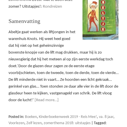
zomer? Uitstapjes!:
Rondreizen
Samenvatting
Abeltje gaat werken als liftjongen in het
warenhuis Knots. Hij weet heel goed
dat hij niet op het geheimzinnige
bovenste knopje van de lift mag drukken, maar hij is zo
nieuwsgierig dat hij het meteen al op zijn eerste werkdag toch
doet.’Door de glazen deur zagen ze de eerste etage
voorbijschieten, toen de tweede, toen de derde, toen de vierde…
De lift minderde niet in vaart… Ze hoorden een licht gekraak…
gerinkel van glas… Toen stonden ze daar alle vier in de lift door de
glasdeur heen te kijken, vastgenageld van schrik. De lift vloog
door de lucht!’
[Read more…]
Posted in:
Boeken
,
Kinderboekenweek 2019 - Reis Mee!
,
va. 8 jaar
,
Voorlezen
,
Zelf lezen
,
zomerthema 2018: uitstapjes
|
Tagged: