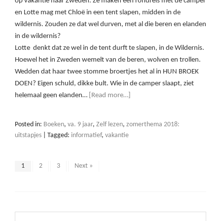
op vakantie naar Zweden. Ze maken een rondreis met de camper
en Lotte mag met Chloë in een tent slapen, midden in de
wildernis. Zouden ze dat wel durven, met al die beren en elanden
in de wildernis?
Lotte denkt dat ze wel in de tent durft te slapen, in de Wildernis.
Hoewel het in Zweden wemelt van de beren, wolven en trollen.
Wedden dat haar twee stomme broertjes het al in HUN BROEK
DOEN? Eigen schuld, dikke bult. Wie in de camper slaapt, ziet
helemaal geen elanden…
[Read more…]
Posted in:
Boeken
,
va. 9 jaar
,
Zelf lezen
,
zomerthema 2018:
uitstapjes
|
Tagged:
informatief
,
vakantie
1
2
3
Next »