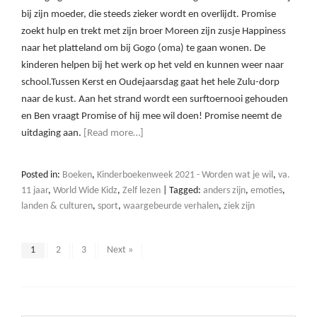
bij zijn moeder, die steeds zieker wordt en overlijdt. Promise
zoekt hulp en trekt met zijn broer Moreen zijn zusje Happiness
naar het platteland om bij Gogo (oma) te gaan wonen. De
kinderen helpen bij het werk op het veld en kunnen weer naar
school.Tussen Kerst en Oudejaarsdag gaat het hele Zulu-dorp
naar de kust. Aan het strand wordt een surftoernooi gehouden
en Ben vraagt Promise of hij mee wil doen! Promise neemt de
uitdaging aan.
[Read more…]
Posted in:
Boeken
,
Kinderboekenweek 2021 - Worden wat je wil
,
va.
11 jaar
,
World Wide Kidz
,
Zelf lezen
|
Tagged:
anders zijn
,
emoties
,
landen & culturen
,
sport
,
waargebeurde verhalen
,
ziek zijn
1
2
3
Next »