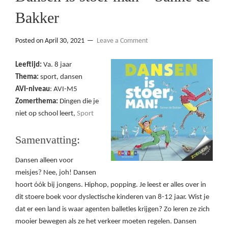
Bakker
Posted on
April 30, 2021
Leave a Comment
Leeftijd:
Va. 8 jaar
Thema:
sport, dansen
AVI-niveau
: AVI-M5
Zomerthema:
Dingen die je
niet op school leert,
Sport
Samenvatting:
Dansen alleen voor
meisjes? Nee, joh! Dansen
hoort óók bij jongens. Hiphop, popping. Je leest er alles over in
dit stoere boek voor dyslectische kinderen van 8-12 jaar. Wist je
dat er een land is waar agenten balletles krijgen? Zo leren ze zich
mooier bewegen als ze het verkeer moeten regelen. Dansen