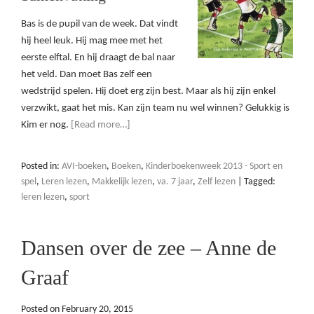
Bas is de pupil van de week. Dat vindt
hij heel leuk. Hij mag mee met het
eerste elftal. En hij draagt de bal naar
het veld. Dan moet Bas zelf een
wedstrijd spelen. Hij doet erg zijn best. Maar als hij zijn enkel
verzwikt, gaat het mis. Kan zijn team nu wel winnen? Gelukkig is
Kim er nog.
[Read more…]
Posted in:
AVI-boeken
,
Boeken
,
Kinderboekenweek 2013 - Sport en
spel
,
Leren lezen
,
Makkelijk lezen
,
va. 7 jaar
,
Zelf lezen
|
Tagged:
leren lezen
,
sport
Dansen over de zee – Anne de
Graaf
Posted on
February 20, 2015