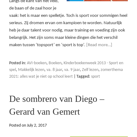
Langs de kant van het veld,
de baan of de zaal hoor je
vaak: het is maar een spelletje. Toch is sport voor sommigen heel
serieus. Zij dromen ervan om kampioen te worden. Natuurlijk
heb je daar talent voor nodig, maar training en voeding zijn ook
belangrijk. Het zijn soms maar kleine dingen die het verschil
maken tussen ‘topsport’ en ‘sport is top’.
[Read more…]
Posted in:
AVI-boeken
,
Boeken
,
Kinderboekenweek 2013 - Sport en
spel
,
Makkelijk lezen
,
va. 8 jaar
,
va. 9 jaar
,
Zelf lezen
,
zomerthema
2021: alles wat je niet op school leert
|
Tagged:
sport
De sombrero van Diego –
Gerard van Gemert
Posted on
July 2, 2017