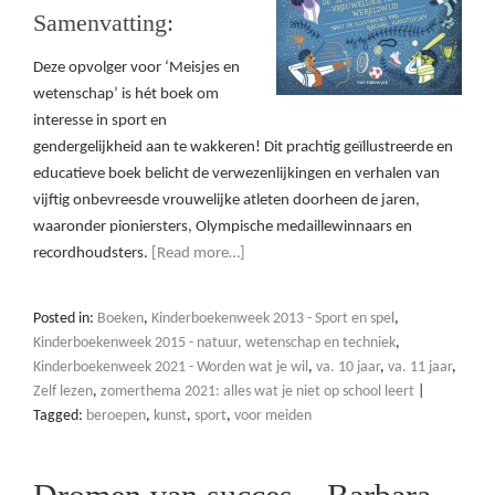
Samenvatting:
Deze opvolger voor ‘Meisjes en
wetenschap’ is hét boek om
interesse in sport en
gendergelijkheid aan te wakkeren! Dit prachtig geïllustreerde en
educatieve boek belicht de verwezenlijkingen en verhalen van
vijftig onbevreesde vrouwelijke atleten doorheen de jaren,
waaronder pioniersters, Olympische medaillewinnaars en
recordhoudsters.
[Read more…]
Posted in:
Boeken
,
Kinderboekenweek 2013 - Sport en spel
,
Kinderboekenweek 2015 - natuur, wetenschap en techniek
,
Kinderboekenweek 2021 - Worden wat je wil
,
va. 10 jaar
,
va. 11 jaar
,
Zelf lezen
,
zomerthema 2021: alles wat je niet op school leert
|
Tagged:
beroepen
,
kunst
,
sport
,
voor meiden