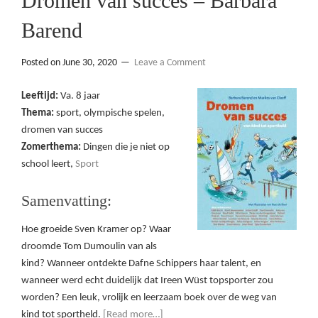
Dromen van succes – Barbara
Barend
Posted on
June 30, 2020
Leave a Comment
Leeftijd:
Va. 8 jaar
Thema:
sport, olympische spelen,
dromen van succes
Zomerthema:
Dingen die je niet op
school leert,
Sport
Samenvatting:
Hoe groeide Sven Kramer op? Waar
droomde Tom Dumoulin van als
kind? Wanneer ontdekte Dafne Schippers haar talent, en
wanneer werd echt duidelijk dat Ireen Wüst topsporter zou
worden? Een leuk, vrolijk en leerzaam boek over de weg van
kind tot sportheld.
[Read more…]