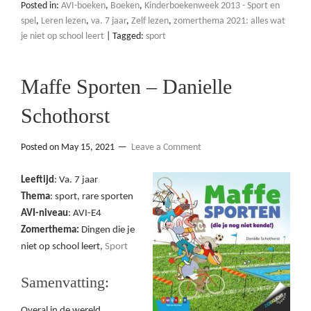
Posted in:
AVI-boeken
,
Boeken
,
Kinderboekenweek 2013 - Sport en
spel
,
Leren lezen
,
va. 7 jaar
,
Zelf lezen
,
zomerthema 2021: alles wat
je niet op school leert
|
Tagged:
sport
Maffe Sporten – Danielle
Schothorst
Posted on
May 15, 2021
Leave a Comment
Leeftijd
: Va. 7 jaar
Thema
: sport, rare sporten
AVI-niveau
: AVI-E4
Zomerthema:
Dingen die je
niet op school leert,
Sport
Samenvatting:
Overal in de wereld