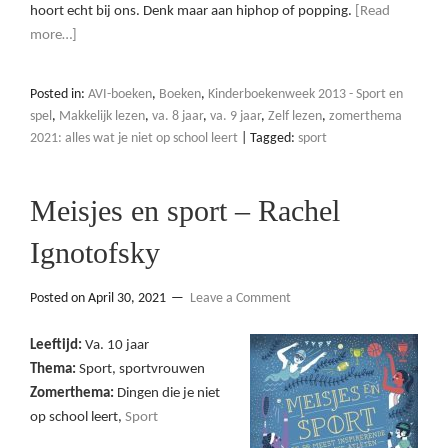
hoort echt bij ons. Denk maar aan hiphop of popping.
[Read
more…]
Posted in:
AVI-boeken
,
Boeken
,
Kinderboekenweek 2013 - Sport en
spel
,
Makkelijk lezen
,
va. 8 jaar
,
va. 9 jaar
,
Zelf lezen
,
zomerthema
2021: alles wat je niet op school leert
|
Tagged:
sport
Meisjes en sport – Rachel
Ignotofsky
Posted on
April 30, 2021
Leave a Comment
Leeftijd:
Va. 10 jaar
Thema:
Sport, sportvrouwen
Zomerthema:
Dingen die je niet
op school leert,
Sport