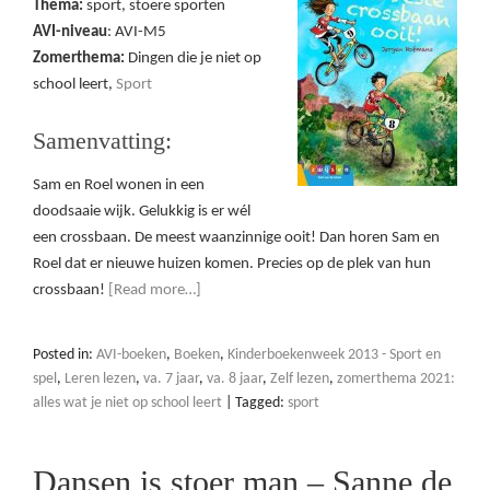
Thema:
sport, stoere sporten
AVI-niveau
: AVI-M5
Zomerthema:
Dingen die je niet op
school leert,
Sport
Samenvatting:
Sam en Roel wonen in een
doodsaaie wijk. Gelukkig is er wél
een crossbaan. De meest waanzinnige ooit! Dan horen Sam en
Roel dat er nieuwe huizen komen. Precies op de plek van hun
crossbaan!
[Read more…]
Posted in:
AVI-boeken
,
Boeken
,
Kinderboekenweek 2013 - Sport en
spel
,
Leren lezen
,
va. 7 jaar
,
va. 8 jaar
,
Zelf lezen
,
zomerthema 2021:
alles wat je niet op school leert
|
Tagged:
sport
Dansen is stoer man – Sanne de