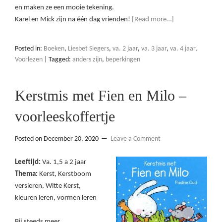
en maken ze een mooie tekening.
Karel en Mick zijn na één dag vrienden!
[Read more…]
Posted in:
Boeken
,
Liesbet Slegers
,
va. 2 jaar
,
va. 3 jaar
,
va. 4 jaar
,
Voorlezen
|
Tagged:
anders zijn
,
beperkingen
Kerstmis met Fien en Milo –
voorleeskoffertje
Posted on
December 20, 2020
Leave a Comment
Leeftijd:
Va. 1,5 a 2 jaar
Thema:
Kerst, Kerstboom
versieren, Witte Kerst,
kleuren leren, vormen leren
Bij steeds meer