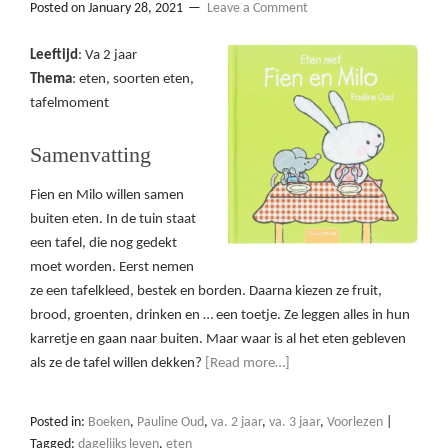
Posted on
January 28, 2021
Leave a Comment
Leeftijd
: Va 2 jaar
Thema
: eten, soorten eten,
tafelmoment
Samenvatting
Fien en Milo willen samen
buiten eten. In de tuin staat
een tafel, die nog gedekt
moet worden. Eerst nemen
ze een tafelkleed, bestek en borden. Daarna kiezen ze fruit,
brood, groenten, drinken en … een toetje. Ze leggen alles in hun
karretje en gaan naar buiten. Maar waar is al het eten gebleven
als ze de tafel willen dekken?
[Read more…]
Posted in:
Boeken
,
Pauline Oud
,
va. 2 jaar
,
va. 3 jaar
,
Voorlezen
|
Tagged:
dagelijks leven
,
eten