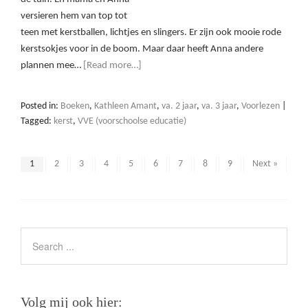
versieren hem van top tot
teen met kerstballen, lichtjes en slingers. Er zijn ook mooie rode
kerstsokjes voor in de boom. Maar daar heeft Anna andere
plannen mee…
[Read more…]
Posted in:
Boeken
,
Kathleen Amant
,
va. 2 jaar
,
va. 3 jaar
,
Voorlezen
|
Tagged:
kerst
,
VVE (voorschoolse educatie)
1
2
3
4
5
6
7
8
9
Next »
Volg mij ook hier: