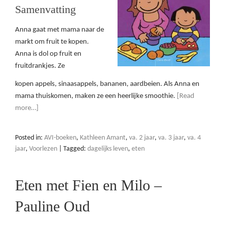
Samenvatting
Anna gaat met mama naar de
markt om fruit te kopen.
Anna is dol op fruit en
fruitdrankjes. Ze
kopen appels, sinaasappels, bananen, aardbeien. Als Anna en
mama thuiskomen, maken ze een heerlijke smoothie.
[Read
more…]
Posted in:
AVI-boeken
,
Kathleen Amant
,
va. 2 jaar
,
va. 3 jaar
,
va. 4
jaar
,
Voorlezen
|
Tagged:
dagelijks leven
,
eten
Eten met Fien en Milo –
Pauline Oud