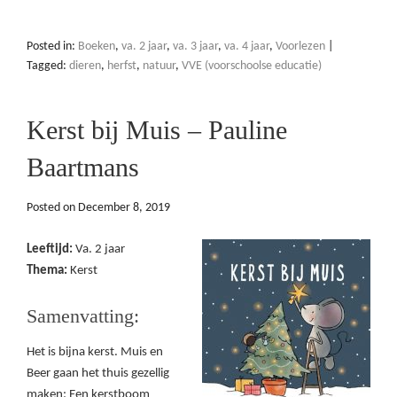
Posted in:
Boeken
,
va. 2 jaar
,
va. 3 jaar
,
va. 4 jaar
,
Voorlezen
|
Tagged:
dieren
,
herfst
,
natuur
,
VVE (voorschoolse educatie)
Kerst bij Muis – Pauline
Baartmans
Posted on
December 8, 2019
Leeftijd:
Va. 2 jaar
Thema:
Kerst
Samenvatting:
Het is bijna kerst. Muis en
Beer gaan het thuis gezellig
maken: Een kerstboom