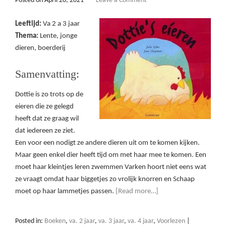
Posted on
April 20, 2021
Leave a Comment
Leeftijd:
Va 2 a 3 jaar
Thema:
Lente, jonge
dieren, boerderij
Samenvatting:
Dottie is zo trots op de
eieren die ze gelegd
heeft dat ze graag wil
dat iedereen ze ziet.
Een voor een nodigt ze andere dieren uit om te komen kijken.
Maar geen enkel dier heeft tijd om met haar mee te komen. Een
moet haar kleintjes leren zwemmen Varken hoort niet eens wat
ze vraagt omdat haar biggetjes zo vrolijk knorren en Schaap
moet op haar lammetjes passen.
[Read more…]
Posted in:
Boeken
,
va. 2 jaar
,
va. 3 jaar
,
va. 4 jaar
,
Voorlezen
|