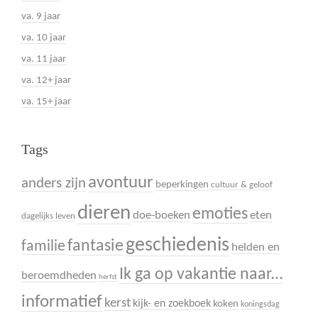
va. 9 jaar
va. 10 jaar
va. 11 jaar
va. 12+ jaar
va. 15+ jaar
Tags
avontuur
anders zijn
beperkingen
cultuur & geloof
dieren
emoties
doe-boeken
eten
dagelijks leven
geschiedenis
fantasie
familie
helden en
Ik ga op vakantie naar...
beroemdheden
herfst
informatief
kerst
kijk- en zoekboek
koken
koningsdag