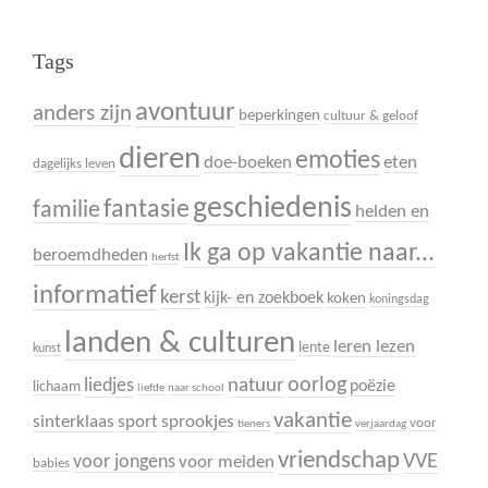
Tags
avontuur
anders zijn
beperkingen
cultuur & geloof
dieren
emoties
doe-boeken
eten
dagelijks leven
geschiedenis
fantasie
familie
helden en
Ik ga op vakantie naar...
beroemdheden
herfst
informatief
kerst
kijk- en zoekboek
koken
koningsdag
landen & culturen
leren lezen
lente
kunst
oorlog
liedjes
natuur
poëzie
lichaam
liefde
naar school
vakantie
sinterklaas
sport
sprookjes
voor
tieners
verjaardag
vriendschap
VVE
voor jongens
voor meiden
babies