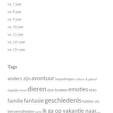
va. 7 jaar
va. 8 jaar
va. 9 jaar
va. 10 jaar
va. 11 jaar
va. 12+ jaar
va. 15+ jaar
Tags
avontuur
anders zijn
beperkingen
cultuur & geloof
dieren
emoties
doe-boeken
eten
dagelijks leven
geschiedenis
fantasie
familie
helden en
Ik ga op vakantie naar...
beroemdheden
herfst