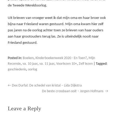
de Tweede Wereldoorlog.
Uit brieven van vroeger weet ik dat mijn oma en haar broer ook
bijna naar Friesland waren gestuurd. Mijn oma kwam hier zelf
pas jaren na de oorlog achter toen ze brieven van haar ouders
aan haar grootouders terug las. Ze is uiteindelijk nooit naar
Friesland gestuurd.
Posted in:
Boeken
,
Kinderboekenweek 2020 - En Toen?
,
Mijn
Recensie
,
va. 10 jaar
,
va. 11 jaar
,
Voorlezen 10+
,
Zelf lezen
|
Tagged:
geschiedenis
,
oorlog
←
Dex Durfal: De schedel van kristal – Lida Dijkstra
De beste crossbaan ooit – Jorgen Hofmans
→
Leave a Reply