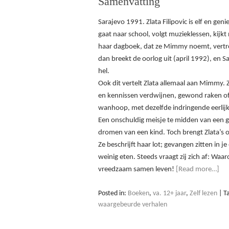
Samenvatting
Sarajevo 1991. Zlata Filipovic is elf en gen
gaat naar school, volgt muzieklessen, kij
haar dagboek, dat ze Mimmy noemt, vertr
dan breekt de oorlog uit (april 1992), en 
hel.
Ook dit vertelt Zlata allemaal aan Mimmy. 
en kennissen verdwijnen, gewond raken of 
wanhoop, met dezelfde indringende eerlij
Een onschuldig meisje te midden van een gr
dromen van een kind. Toch brengt Zlata’s 
Ze beschrijft haar lot; gevangen zitten in je
weinig eten. Steeds vraagt zij zich af: W
vreedzaam samen leven!
[Read more…]
Posted in:
Boeken
,
va. 12+ jaar
,
Zelf lezen
|
T
waargebeurde verhalen