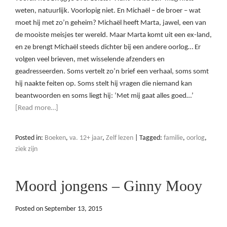
weten, natuurlijk. Voorlopig niet. En Michaël – de broer – wat
moet hij met zo’n geheim? Michaël heeft Marta, jawel, een van
de mooiste meisjes ter wereld. Maar Marta komt uit een ex-land,
en ze brengt Michaël steeds dichter bij een andere oorlog… Er
volgen veel brieven, met wisselende afzenders en
geadresseerden. Soms vertelt zo’n brief een verhaal, soms somt
hij naakte feiten op. Soms stelt hij vragen die niemand kan
beantwoorden en soms liegt hij: ‘Met mij gaat alles goed…’
[Read more…]
Posted in:
Boeken
,
va. 12+ jaar
,
Zelf lezen
|
Tagged:
familie
,
oorlog
,
ziek zijn
Moord jongens – Ginny Mooy
Posted on
September 13, 2015