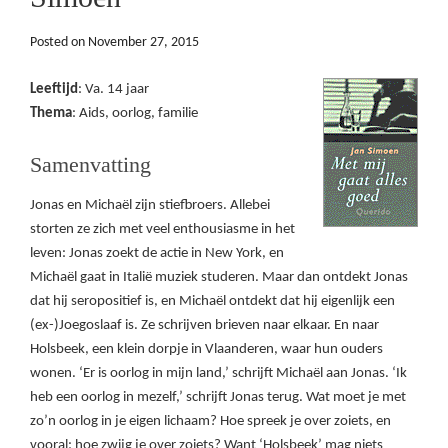
Posted on
November 27, 2015
Leeftijd
: Va. 14 jaar
Thema
: Aids, oorlog, familie
Samenvatting
Jonas en Michaël zijn stiefbroers. Allebei
storten ze zich met veel enthousiasme in het
leven: Jonas zoekt de actie in New York, en
Michaël gaat in Italië muziek studeren. Maar dan ontdekt Jonas
dat hij seropositief is, en Michaël ontdekt dat hij eigenlijk een
(ex-)Joegoslaaf is. Ze schrijven brieven naar elkaar. En naar
Holsbeek, een klein dorpje in Vlaanderen, waar hun ouders
wonen. ‘Er is oorlog in mijn land,’ schrijft Michaël aan Jonas. ‘Ik
heb een oorlog in mezelf,’ schrijft Jonas terug. Wat moet je met
zo’n oorlog in je eigen lichaam? Hoe spreek je over zoiets, en
vooral: hoe zwijg je over zoiets? Want ‘Holsbeek’ mag niets