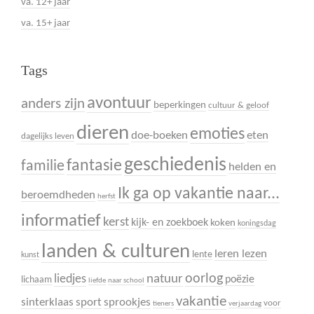
va. 12+ jaar
va. 15+ jaar
Tags
avontuur
anders zijn
beperkingen
cultuur & geloof
dieren
emoties
doe-boeken
eten
dagelijks leven
geschiedenis
fantasie
familie
helden en
Ik ga op vakantie naar...
beroemdheden
herfst
informatief
kerst
kijk- en zoekboek
koken
koningsdag
landen & culturen
leren lezen
lente
kunst
oorlog
liedjes
natuur
poëzie
lichaam
liefde
naar school
vakantie
sinterklaas
sport
sprookjes
voor
tieners
verjaardag