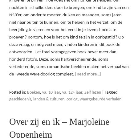
kinderen te blijven. Hoe voelt het om honger te hebben; om
nachten in schuilkelders door te brengen; om kind te zijn van een
NSB’er, om onder te moeten duiken en maanden, soms jaren
niet naar buiten te kunnen, om te helpen in het verzet, om de
bevrijding te vieren en voor het eerst in je leven chocola te
proeven? Kortom, hoe is het om kind te zijn in oorlogstijd? Op
deze vraag, en nog veel meer, vinden kinderen in dit boek de
antwoorden. Het fraai vormgegeven boek bevat meer dan
honderd foto’s. Deze, soms hartverscheurende, soms
vertederende, soms romantische beelden maken het verhaal van
de Tweede Wereldoorlog compleet.
[Read more…]
Posted in:
Boeken
,
va. 10 jaar
,
va. 12+ jaar
,
Zelf lezen
|
Tagged:
geschiedenis
,
landen & culturen
,
oorlog
,
waargebeurde verhalen
Over zij en ik – Marjoleine
Oppenheim