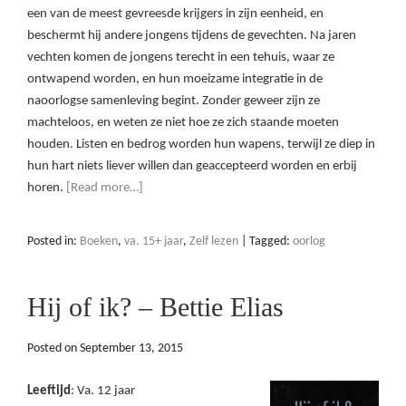
een van de meest gevreesde krijgers in zijn eenheid, en
beschermt hij andere jongens tijdens de gevechten. Na jaren
vechten komen de jongens terecht in een tehuis, waar ze
ontwapend worden, en hun moeizame integratie in de
naoorlogse samenleving begint. Zonder geweer zijn ze
machteloos, en weten ze niet hoe ze zich staande moeten
houden. Listen en bedrog worden hun wapens, terwijl ze diep in
hun hart niets liever willen dan geaccepteerd worden en erbij
horen.
[Read more…]
Posted in:
Boeken
,
va. 15+ jaar
,
Zelf lezen
|
Tagged:
oorlog
Hij of ik? – Bettie Elias
Posted on
September 13, 2015
Leeftijd
: Va. 12 jaar