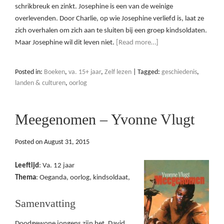
schrikbreuk en zinkt. Josephine is een van de weinige
overlevenden. Door Charlie, op wie Josephine verliefd is, laat ze
zich overhalen om zich aan te sluiten bij een groep kindsoldaten.
Maar Josephine wil dit leven niet.
[Read more…]
Posted in:
Boeken
,
va. 15+ jaar
,
Zelf lezen
|
Tagged:
geschiedenis
,
landen & culturen
,
oorlog
Meegenomen – Yvonne Vlugt
Posted on
August 31, 2015
Leeftijd
: Va. 12 jaar
Thema
: Oeganda, oorlog, kindsoldaat,
Samenvatting
Doodgewone jongens zijn het, David