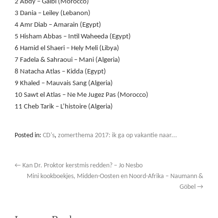
2 Abdy – Galbi (Morocco)
3 Dania – Leiley (Lebanon)
4 Amr Diab – Amarain (Egypt)
5 Hisham Abbas – Intil Waheeda (Egypt)
6 Hamid el Shaeri – Hely Meli (Libya)
7 Fadela & Sahraoui – Mani (Algeria)
8 Natacha Atlas – Kidda (Egypt)
9 Khaled – Mauvais Sang (Algeria)
10 Sawt el Atlas – Ne Me Jugez Pas (Morocco)
11 Cheb Tarik – L’histoire (Algeria)
Posted in:
CD's
,
zomerthema 2017: ik ga op vakantie naar...
←
Kan Dr. Proktor kerstmis redden? – Jo Nesbo
Mini kookboekjes, Midden-Oosten en Noord-Afrika – Naumann &
Göbel
→